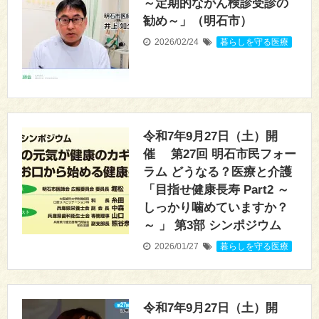
～定期的ながん検診受診の
勧め～」（明石市）
2026/02/24
暮らしを守る医療
令和7年9月27日（土）開
催 第27回 明石市民フォー
ラム どうなる？医療と介護
「目指せ健康長寿 Part2 ～
しっかり噛めていますか？
～ 」 第3部 シンポジウム
2026/01/27
暮らしを守る医療
令和7年9月27日（土）開