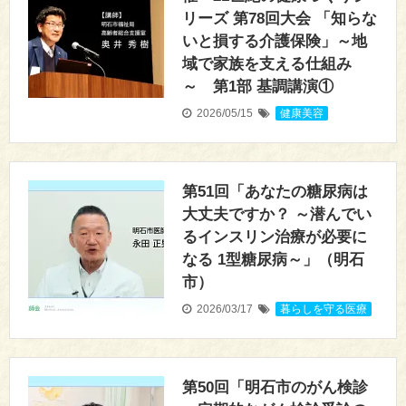
リーズ 第78回大会 「知らな
いと損する介護保険」～地
域で家族を支える仕組み
～ 第1部 基調講演①
2026/05/15
健康美容
第51回「あなたの糖尿病は
大丈夫ですか？ ～潜んでい
るインスリン治療が必要に
なる 1型糖尿病～」（明石
市）
2026/03/17
暮らしを守る医療
第50回「明石市のがん検診