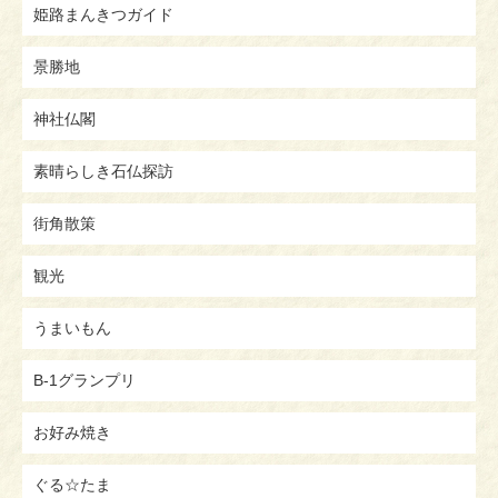
姫路まんきつガイド
景勝地
神社仏閣
素晴らしき石仏探訪
街角散策
観光
うまいもん
B-1グランプリ
お好み焼き
ぐる☆たま