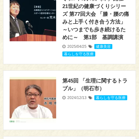
21世紀の健康づくりシリー
ズ 第77回大会 「膝・腰の痛
みと上手く付き合う方法」
～いつまでも歩き続けるた
めに～ 第1部 基調講演
2025/04/25
健康美容
,
暮らしを守る医療
第45回 「生理に関するトラ
ブル」（明石市）
2024/12/13
暮らしを守る医療