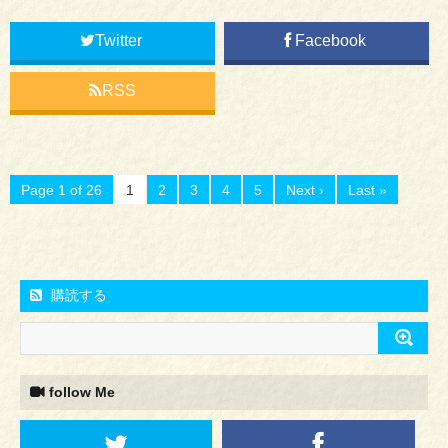
Twitter
Facebook
RSS
Page 1 of 26
1
2
3
4
5
Next ›
Last »
購読する
follow Me