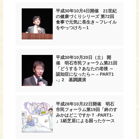
平成30年10月4日開催 21世紀
の健康づくりシリーズ 第72回
食事で元気に長生き～フレイル
をやっつけろ～1
平成30年10月20日（土） 開
催 明石市民フォーラム第21回
「どうする？あなたの老後 ～
認知症になったら～ – PART1
-」2 基調講演
平成28年10月22日開催 明石
市民フォーラム第19回「終のす
みかはどこですか？ -PART1-
」1紙芝居による困ったケース