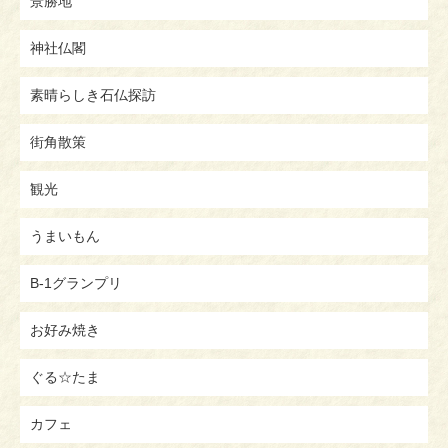
景勝地
神社仏閣
素晴らしき石仏探訪
街角散策
観光
うまいもん
B-1グランプリ
お好み焼き
ぐる☆たま
カフェ