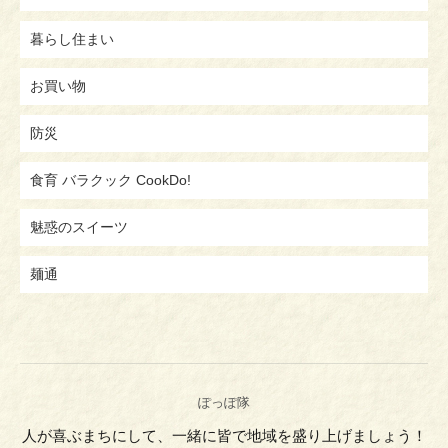
暮らし住まい
お買い物
防災
食育 バラクック CookDo!
魅惑のスイーツ
麺通
ぽっぽ隊
人が喜ぶまちにして、一緒に皆で地域を盛り上げましょう！