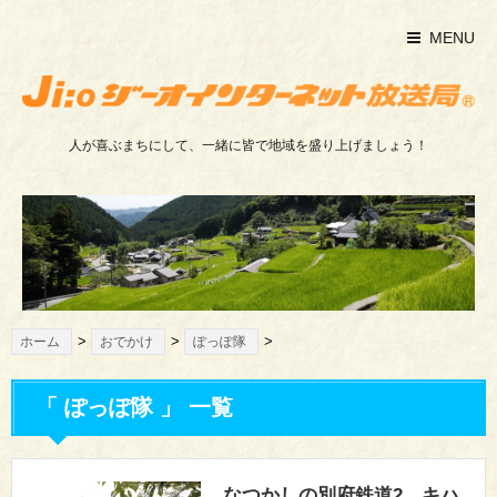
MENU
人が喜ぶまちにして、一緒に皆で地域を盛り上げましょう！
>
>
>
ホーム
おでかけ
ぽっぽ隊
「 ぽっぽ隊 」 一覧
なつかしの別府鉄道2 キハ