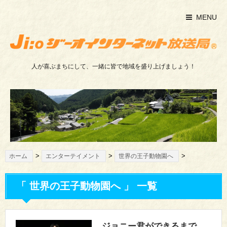
MENU
人が喜ぶまちにして、一緒に皆で地域を盛り上げましょう！
>
>
>
ホーム
エンターテイメント
世界の王子動物園へ
「 世界の王子動物園へ 」 一覧
ジョニー君ができるまで