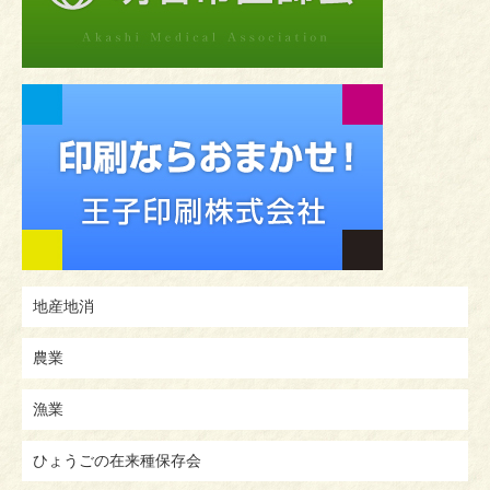
地産地消
農業
漁業
ひょうごの在来種保存会