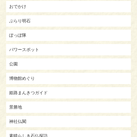
おでかけ
ぶらり明石
ぽっぽ隊
パワースポット
公園
博物館めぐり
姫路まんきつガイド
景勝地
神社仏閣
素晴らしき石仏探訪