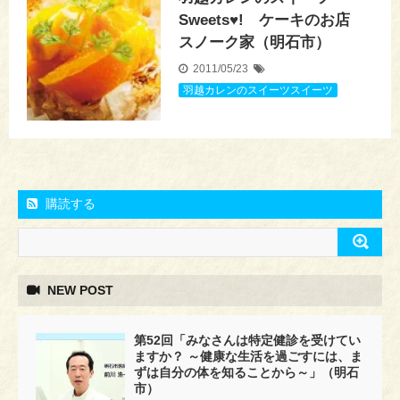
Sweets♥! ケーキのお店
スノーク家（明石市）
2011/05/23
羽越カレンのスイーツスイーツ
購読する
NEW POST
第52回「みなさんは特定健診を受けてい
ますか？ ～健康な生活を過ごすには、ま
ずは自分の体を知ることから～」（明石
市）