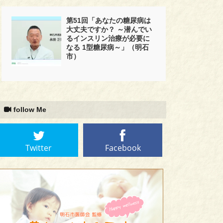
第51回「あなたの糖尿病は
大丈夫ですか？ ～潜んでい
るインスリン治療が必要に
なる 1型糖尿病～」（明石
市）
follow Me
Twitter
Facebook