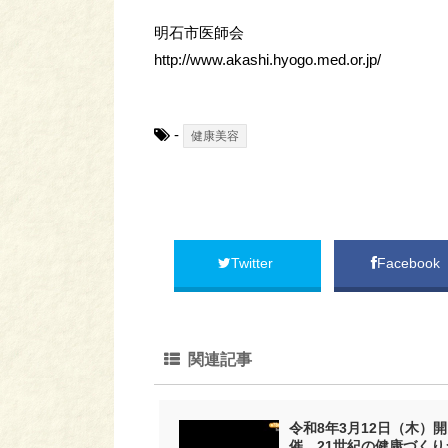
明石市医師会
http://www.akashi.hyogo.med.or.jp/
-
健康美容
Twitter
Facebook
関連記事
令和8年3月12日（木）開
催 21世紀の健康づくり