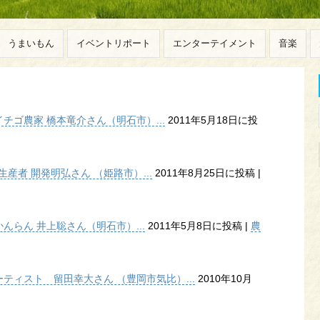
うまいもん
イベントリポート
エンターテイメント
音楽
ゴ農家 橋本竜介さん（明石市）...
2011年5月18日に投
産者 開発明弘さん （姫路市）...
2011年8月25日に投稿
|
らん 井上聡さん（明石市）...
2011年5月8日に投稿
|
農
ティスト 留田幸大さん （豊岡市気比）...
2010年10月