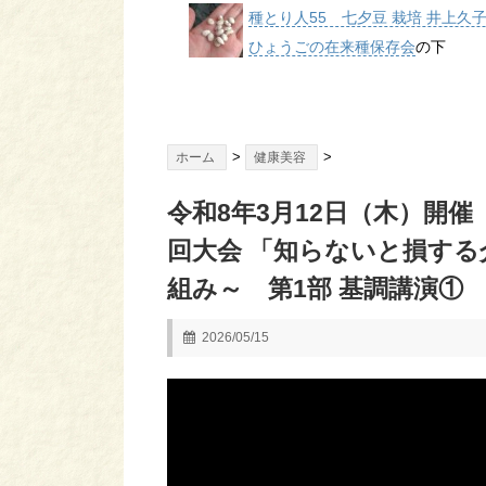
種とり人55 七夕豆 栽培 井上久
ひょうごの在来種保存会
の下
>
>
ホーム
健康美容
令和8年3月12日（木）開催
回大会 「知らないと損す
組み～ 第1部 基調講演①
2026/05/15