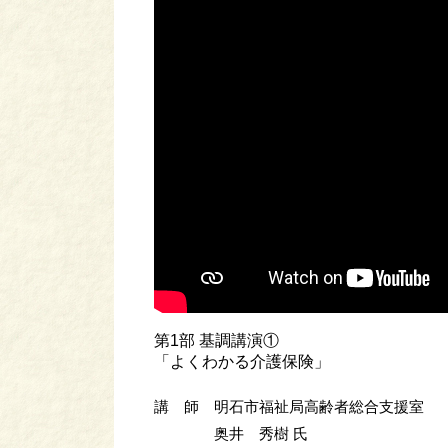
第1部 基調講演①
「よくわかる介護保険」
講 師 明石市福祉局高齢者総合支援室
奥井 秀樹 氏