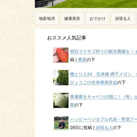
地産地消
健康美容
おでかけ
頑張る人
おススメ人気記事
明石でイチゴ狩りの観光農園を！イチ
稿
|
農業
の下
種とり人24 在来種 網干メロン 生
ひょうごの在来種保存会
の下
東播磨をキャベツの国に！（有）かん
業
の下
ハッピーベジタブル代表・野菜アー
28日に投稿
|
頑張る人
の下