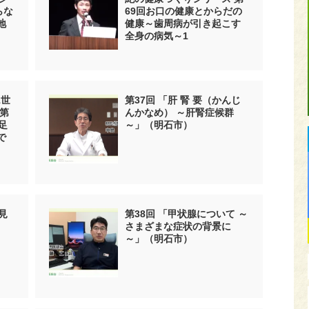
らな
69回お口の健康とからだの
地
健康～歯周病が引き起こす
全身の病気～1
1世
第37回 「肝 腎 要（かんじ
第
んかなめ） ～肝腎症候群
足
～」（明石市）
で
見
第38回 「甲状腺について ～
さまざまな症状の背景に
～」（明石市）