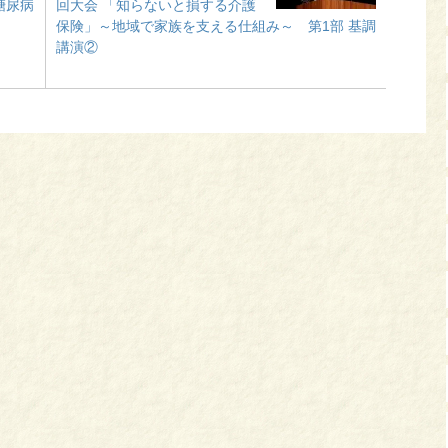
糖尿病
回大会 「知らないと損する介護
保険」～地域で家族を支える仕組み～ 第1部 基調
講演②