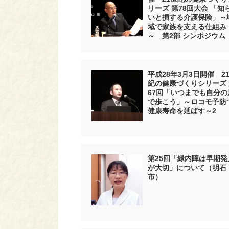
リーズ 第78回大会 「知
いと損する介護保険」～
域で家族を支える仕組み
～ 第2部 シンポジウム
平成28年3月3日開催 2
紀の健康づくりシリーズ 
67回「いつまでも自分の
で歩こう」～ロコモ予防
健康寿命を延ばす～2
第25回「緑内障は早期発
が大切」について（明石
市）