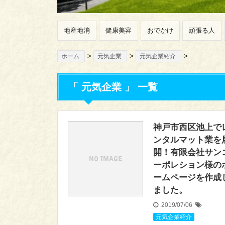
地産地消
健康美容
おでかけ
頑張る人
>
>
>
ホーム
元気企業
元気企業紹介
「 元気企業 」 一覧
神戸市西区池上で
ンタルマット業を
開！有限会社サン
ーポレション様の
ームページを作成
ました。
2019/07/06
元気企業紹介