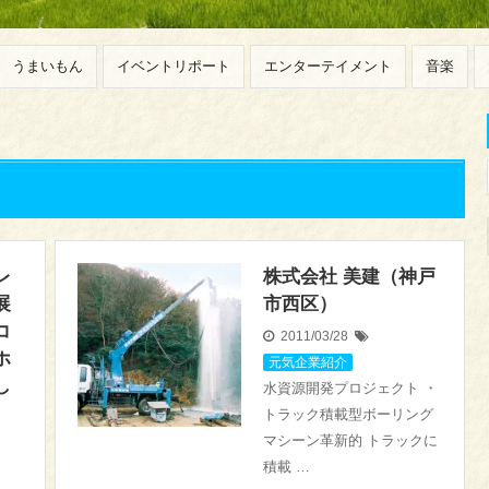
うまいもん
イベントリポート
エンターテイメント
音楽
レ
株式会社 美建（神戸
展
市西区）
コ
2011/03/28
ホ
元気企業紹介
し
水資源開発プロジェクト ・
トラック積載型ボーリング
マシーン革新的 トラックに
積載 …