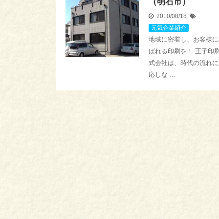
（明石市）
2010/08/18
元気企業紹介
地域に密着し、お客様に
ばれる印刷を！ 王子印
式会社は、時代の流れに
応しな …