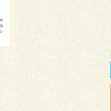
喜
刷株
対