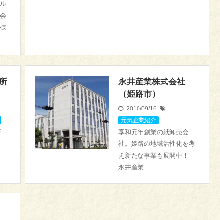
ル
会
様
所
永井産業株式会社
（姫路市）
2010/09/16
元気企業紹介
工所
享和元年創業の紙卸売会
社。姫路の地域活性化を考
え新たな事業も展開中！
永井産業 …