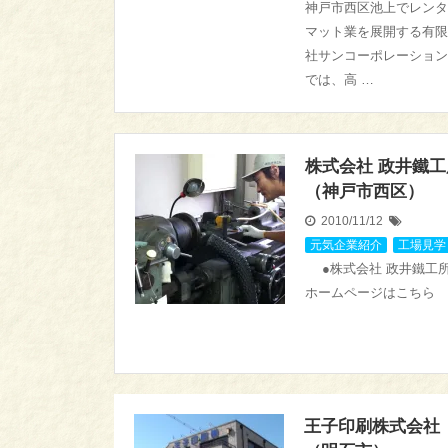
神戸市西区池上でレンタ
マット業を展開する有限
社サンコーポレーション
では、高 …
株式会社 政井鐵工
（神戸市西区）
2010/11/12
元気企業紹介
,
工場見学
●株式会社 政井鐵
ホームページはこちら
王子印刷株式会社