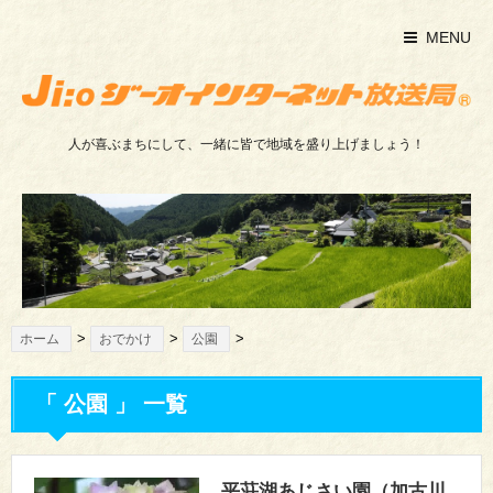
MENU
人が喜ぶまちにして、一緒に皆で地域を盛り上げましょう！
>
>
>
ホーム
おでかけ
公園
「 公園 」 一覧
平荘湖あじさい園（加古川