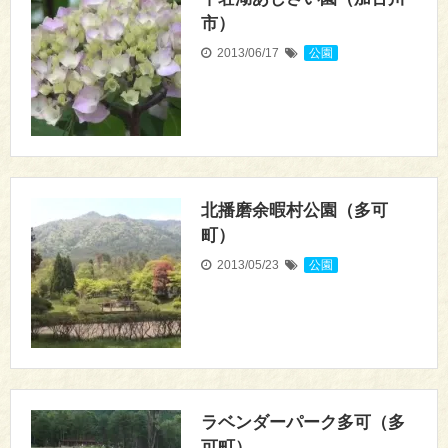
市）
2013/06/17
公園
北播磨余暇村公園（多可
町）
2013/05/23
公園
ラベンダーパーク多可（多
可町）