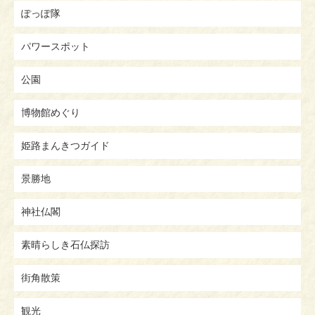
ぽっぽ隊
パワースポット
公園
博物館めぐり
姫路まんきつガイド
景勝地
神社仏閣
素晴らしき石仏探訪
街角散策
観光