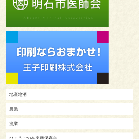
地産地消
農業
漁業
ひょうごの在来種保存会