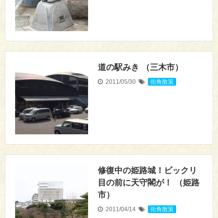
道の駅みき （三木市）
2011/05/30
街角散策
修復中の姫路城！ビックリ
目の前に天守閣が！ （姫路
市）
2011/04/14
街角散策