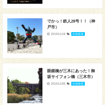
でかっ！鉄人28号！！（神
戸市）
2010/11/18
街角散策
眼鏡橋が三木にあった！御
坂サイフォン橋（三木市）
2010/11/06
街角散策