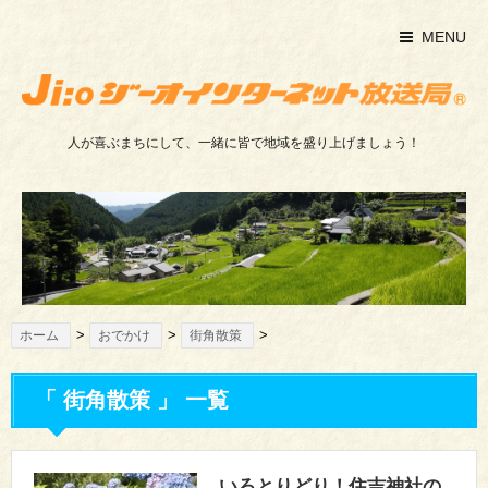
MENU
人が喜ぶまちにして、一緒に皆で地域を盛り上げましょう！
>
>
>
ホーム
おでかけ
街角散策
「 街角散策 」 一覧
いろとりどり！住吉神社の