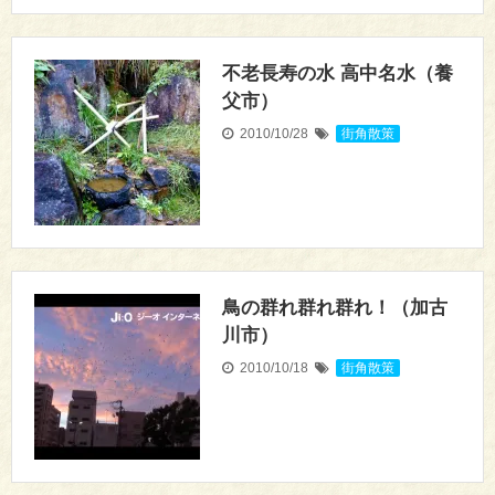
不老長寿の水 高中名水（養
父市）
2010/10/28
街角散策
鳥の群れ群れ群れ！（加古
川市）
2010/10/18
街角散策