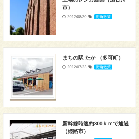
市）
2012/08/20
街角散策
まちの駅 たか （多可町）
2012/07/23
街角散策
新幹線時速約300ｋｍで通過
（姫路市）