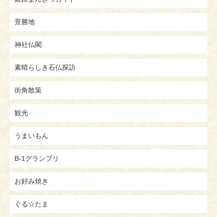
景勝地
神社仏閣
素晴らしき石仏探訪
街角散策
観光
うまいもん
B-1グランプリ
お好み焼き
ぐる☆たま