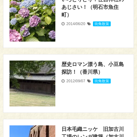
あじさい！（明石市魚住
町）
2014/06/20
街角散策
歴史ロマン漂う島、小豆島
探訪！（香川県）
2012/09/07
街角散策
日本毛織ニッケ 旧加古川
工場のレンガ建築（加古川