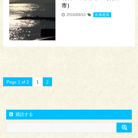
市）
2010/09/10
街角散策
Page 1 of 2
1
2
購読する