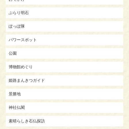
ぶらり明石
ぽっぽ隊
パワースポット
公園
博物館めぐり
姫路まんきつガイド
景勝地
神社仏閣
素晴らしき石仏探訪