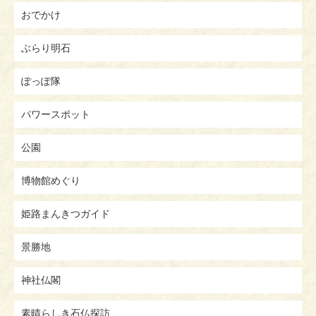
おでかけ
ぶらり明石
ぽっぽ隊
パワースポット
公園
博物館めぐり
姫路まんきつガイド
景勝地
神社仏閣
素晴らしき石仏探訪