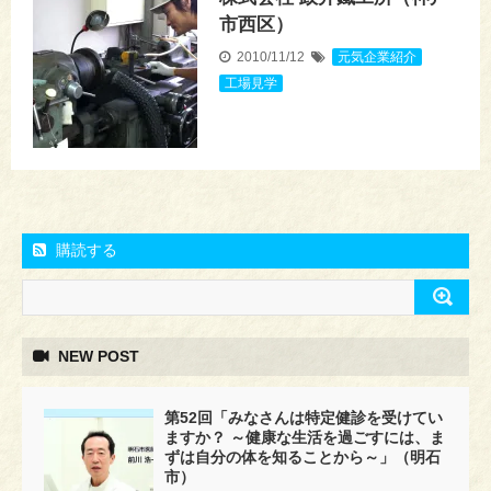
市西区）
2010/11/12
元気企業紹介
,
工場見学
購読する
NEW POST
第52回「みなさんは特定健診を受けてい
ますか？ ～健康な生活を過ごすには、ま
ずは自分の体を知ることから～」（明石
市）