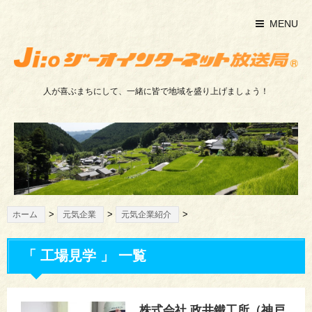
MENU
人が喜ぶまちにして、一緒に皆で地域を盛り上げましょう！
>
>
>
ホーム
元気企業
元気企業紹介
「 工場見学 」 一覧
株式会社 政井鐵工所（神戸