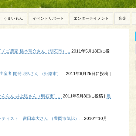
うまいもん
イベントリポート
エンターテイメント
音楽
ゴ農家 橋本竜介さん（明石市）...
2011年5月18日に投
産者 開発明弘さん （姫路市）...
2011年8月25日に投稿
|
らん 井上聡さん（明石市）...
2011年5月8日に投稿
|
農
ティスト 留田幸大さん （豊岡市気比）...
2010年10月