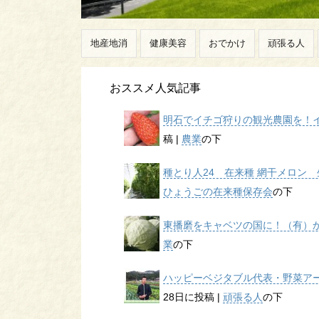
地産地消
健康美容
おでかけ
頑張る人
おススメ人気記事
明石でイチゴ狩りの観光農園を！イチ
稿
|
農業
の下
種とり人24 在来種 網干メロン 生
ひょうごの在来種保存会
の下
東播磨をキャベツの国に！（有）かん
業
の下
ハッピーベジタブル代表・野菜アー
28日に投稿
|
頑張る人
の下