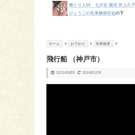
種とり人55 七夕豆 栽培 井上久
ひょうごの在来種保存会
の下
>
>
>
ホーム
おでかけ
街角散策
飛行船 （神戸市）
2011/03/03
2016/01/29