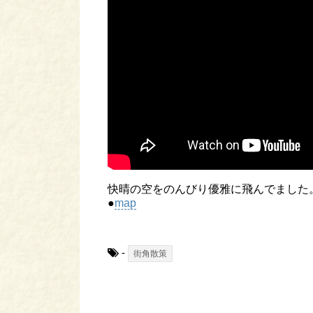
快晴の空をのんびり優雅に飛んでました
●
map
-
街角散策