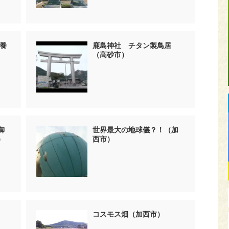
養
鹿島神社 チタン製鳥居
（高砂市）
御
世界最大の地球儀？！（加
）
西市）
コスモス畑（加西市）