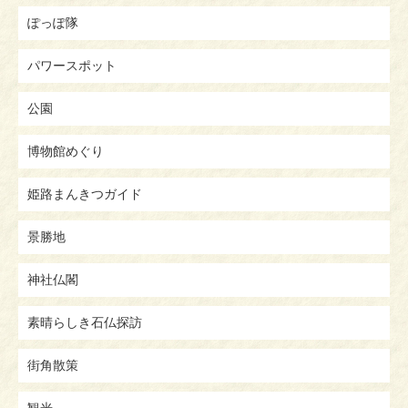
ぽっぽ隊
パワースポット
公園
博物館めぐり
姫路まんきつガイド
景勝地
神社仏閣
素晴らしき石仏探訪
街角散策
観光