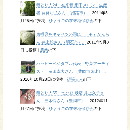
種とり人24 在来種 網干メロン 生産
者 開発明弘さん （姫路市）...
2011年8
月25日に投稿
|
ひょうごの在来種保存会
の下
東播磨をキャベツの国に！（有）かんら
ん 井上聡さん（明石市）...
2011年5月8
日に投稿
|
農業
の下
ハッピーベジタブル代表・野菜アーティ
スト 留田幸大さん （豊岡市気比）...
2010年10月28日に投稿
|
頑張る人
の下
種とり人55 七夕豆 栽培 井上久子さ
ん 三木怜さん（豊岡市）...
2012年11
月27日に投稿
|
ひょうごの在来種保存会
の下