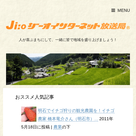
MENU
人が喜ぶまちにして、一緒に皆で地域を盛り上げましょう！
おススメ人気記事
明石でイチゴ狩りの観光農園を！イチゴ
農家 橋本竜介さん（明石市）...
2011年
5月18日に投稿
|
農業
の下