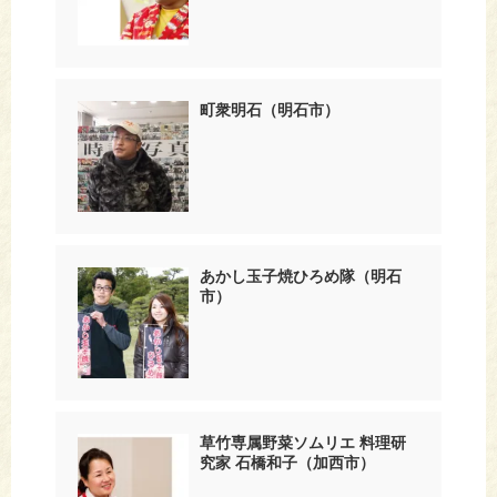
町衆明石（明石市）
あかし玉子焼ひろめ隊（明石
市）
草竹専属野菜ソムリエ 料理研
究家 石橋和子（加西市）