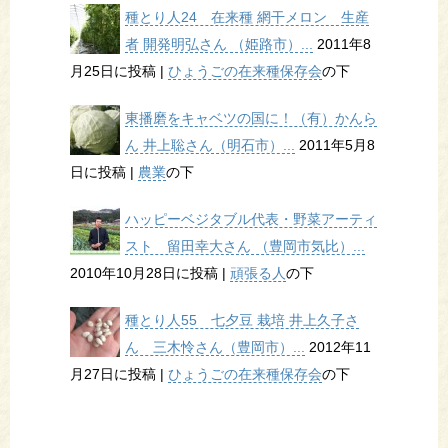
種とり人24 在来種 網干メロン 生産
者 開発明弘さん （姫路市）...
2011年8
月25日に投稿
|
ひょうごの在来種保存会
の下
東播磨をキャベツの国に！（有）かんら
ん 井上聡さん（明石市）...
2011年5月8
日に投稿
|
農業
の下
ハッピーベジタブル代表・野菜アーティ
スト 留田幸大さん （豊岡市気比）...
2010年10月28日に投稿
|
頑張る人
の下
種とり人55 七夕豆 栽培 井上久子さ
ん 三木怜さん（豊岡市）...
2012年11
月27日に投稿
|
ひょうごの在来種保存会
の下