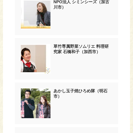
NPO法人 シミンシーズ（加古
川市）
草竹専属野菜ソムリエ 料理研
究家 石橋和子（加西市）
あかし玉子焼ひろめ隊（明石
市）