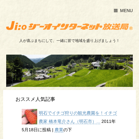
MENU
人が喜ぶまちにして、一緒に皆で地域を盛り上げましょう！
おススメ人気記事
明石でイチゴ狩りの観光農園を！イチゴ
農家 橋本竜介さん（明石市）...
2011年
5月18日に投稿
|
農業
の下