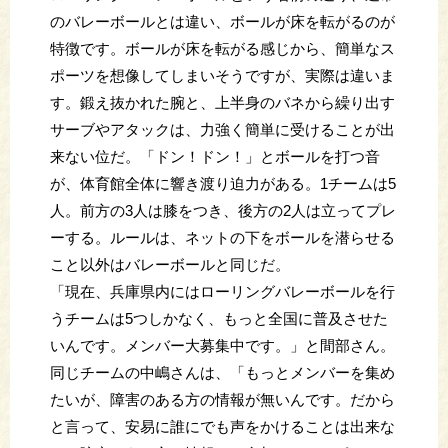
のバレーボールとは違い、ボールが床を転がるのが
特徴です。ボールが床を転がる感じから、簡単なス
ポーツを想像してしまいそうですが、実際は違いま
す。鍛え抜かれた腕と、上半身のバネから繰り出す
サーブやアタックは、力強く簡単に受けることが出
来ない位だ。「ドン！ドン！」とボールを打つ音
が、体育館全体に響き渡り迫力がある。1チームは5
人。前方の3人は膝をつき、後方の2人は立ってプレ
ーする。ルールは、ネットの下をボールを潜らせる
こと以外はバレーボールと同じだ。
「現在、兵庫県内にはローリングバレーボールを行
うチームは5つしかなく、もっと全国に普及させた
いんです。メンバー大募集中です。」と間部さん。
同じチームの中嶋さんは、「もっとメンバーを集め
たいが、障害のある方の情報が無いんです。だから
と言って、安易に誰にでも声をかけることは出来な