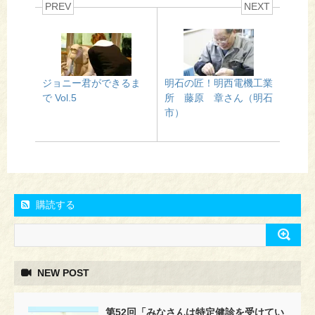
PREV
NEXT
ジョニー君ができるま
明石の匠！明西電機工業
で Vol.5
所 藤原 章さん（明石
市）
購読する
NEW POST
第52回「みなさんは特定健診を受けてい