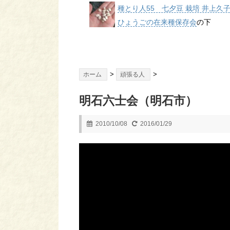
種とり人55 七夕豆 栽培 井上久
ひょうごの在来種保存会
の下
>
>
ホーム
頑張る人
明石六士会（明石市）
2010/10/08
2016/01/29