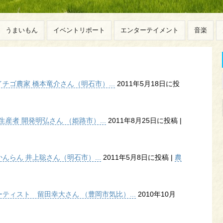
うまいもん
イベントリポート
エンターテイメント
音楽
ゴ農家 橋本竜介さん（明石市）...
2011年5月18日に投
産者 開発明弘さん （姫路市）...
2011年8月25日に投稿
|
らん 井上聡さん（明石市）...
2011年5月8日に投稿
|
農
ティスト 留田幸大さん （豊岡市気比）...
2010年10月