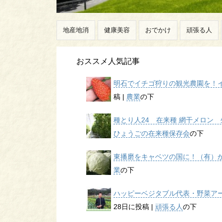
地産地消
健康美容
おでかけ
頑張る人
おススメ人気記事
明石でイチゴ狩りの観光農園を！イチ
稿
|
農業
の下
種とり人24 在来種 網干メロン 生
ひょうごの在来種保存会
の下
東播磨をキャベツの国に！（有）かん
業
の下
ハッピーベジタブル代表・野菜アー
28日に投稿
|
頑張る人
の下