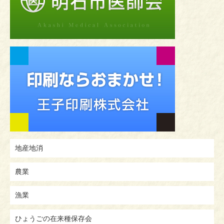
地産地消
農業
漁業
ひょうごの在来種保存会