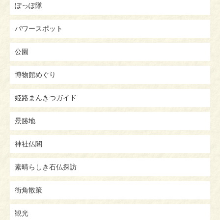
ぽっぽ隊
パワースポット
公園
博物館めぐり
姫路まんきつガイド
景勝地
神社仏閣
素晴らしき石仏探訪
街角散策
観光