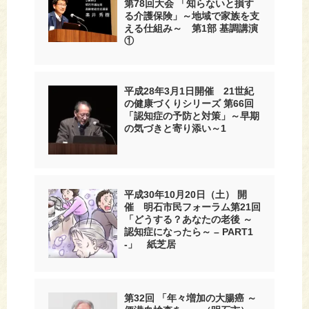
第78回大会 「知らないと損す
る介護保険」～地域で家族を支
える仕組み～ 第1部 基調講演
①
平成28年3月1日開催 21世紀
の健康づくりシリーズ 第66回
「認知症の予防と対策」～早期
の気づきと寄り添い～1
平成30年10月20日（土） 開
催 明石市民フォーラム第21回
「どうする？あなたの老後 ～
認知症になったら～ – PART1
-」 紙芝居
第32回 「年々増加の大腸癌 ～