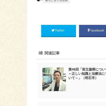
暮らしを守る医療
Twitter
Facebook
関連記事
第48回「前立腺癌につい
～正しい知識と治療法に
いて～」（明石市）