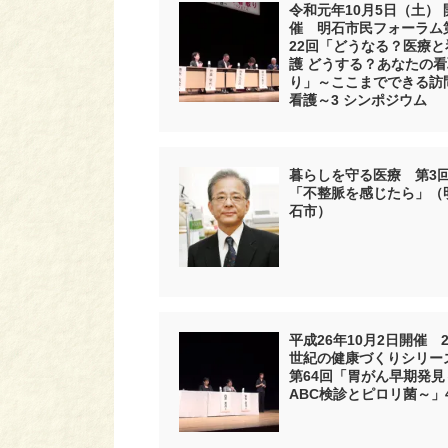
令和元年10月5日（土） 
催 明石市民フォーラム
22回「どうなる？医療と
護 どうする？あなたの看
り」～ここまでできる訪
看護～3 シンポジウム
暮らしを守る医療 第3
「不整脈を感じたら」（
石市）
平成26年10月2日開催 2
世紀の健康づくりシリー
第64回「胃がん早期発見
ABC検診とピロリ菌～」