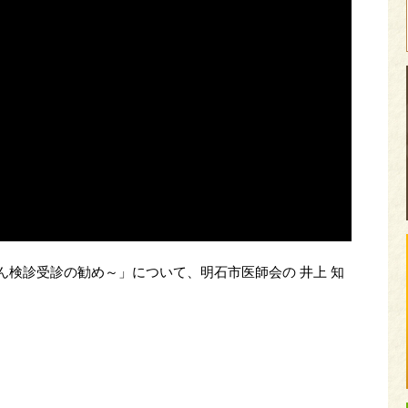
ん検診受診の勧め～」について、明石市医師会の 井上 知