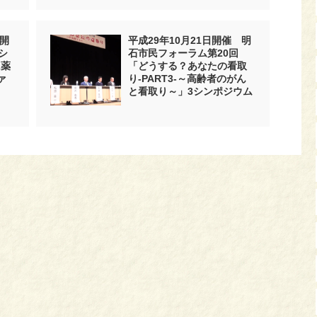
）開
平成29年10月21日開催 明
シ
石市民フォーラム第20回
に薬
「どうする？あなたの看取
ァ
り-PART3-～高齢者のがん
と看取り～」3シンポジウム