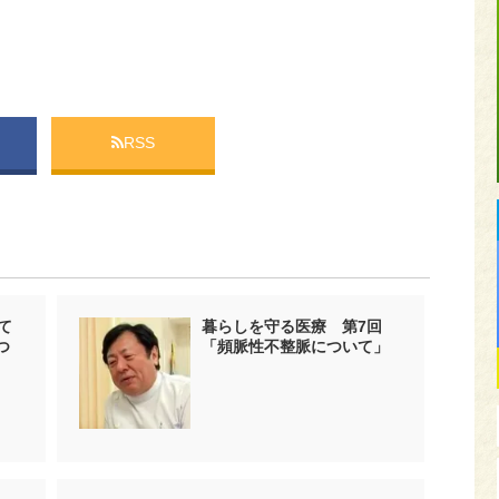
RSS
て
暮らしを守る医療 第7回
つ
「頻脈性不整脈について」