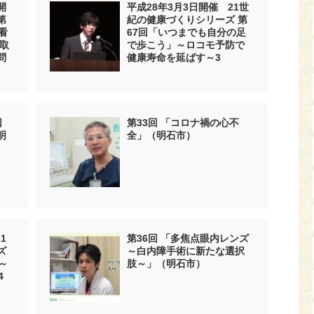
開
平成28年3月3日開催 21世
第
紀の健康づくりシリーズ 第
看
67回「いつまでも自分の足
取
で歩こう」～ロコモ予防で
問
健康寿命を延ばす～3
回
第33回 「コロナ禍の心不
明
全」（明石市）
1
第36回 「多焦点眼内レンズ
ズ
～白内障手術に新たな選択
～
肢～」（明石市）
4