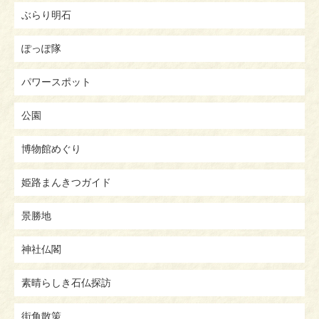
ぶらり明石
ぽっぽ隊
パワースポット
公園
博物館めぐり
姫路まんきつガイド
景勝地
神社仏閣
素晴らしき石仏探訪
街角散策