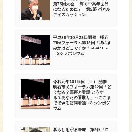
第75回大会 「輝く中高年世代
になるために」 第2部 パネル
ディスカッション
平成28年10月22日開催 明石
市民フォーラム第19回「終のす
みかはどこですか？ -PART1-
」2シンポジウム
令和元年10月5日（土） 開催
明石市民フォーラム第22回「ど
うなる？医療と看護 どうす
る？あなたの看取り」～ここま
でできる訪問看護～3 シンポジ
ウム
暮らしを守る医療 第9回「ロ