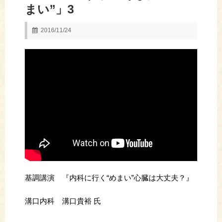
まい”」3
2016/11/24
基調講演 『内科に行く“めまい”心臓は大丈夫？』
溝口内科 溝口貴裕 氏