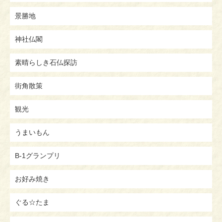
景勝地
神社仏閣
素晴らしき石仏探訪
街角散策
観光
うまいもん
B-1グランプリ
お好み焼き
ぐる☆たま