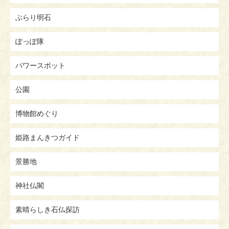
ぶらり明石
ぽっぽ隊
パワースポット
公園
博物館めぐり
姫路まんきつガイド
景勝地
神社仏閣
素晴らしき石仏探訪