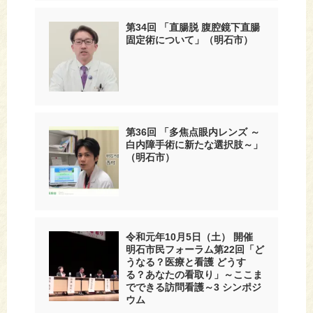
第34回 「直腸脱 腹腔鏡下直腸
固定術について」（明石市）
第36回 「多焦点眼内レンズ ～
白内障手術に新たな選択肢～」
（明石市）
令和元年10月5日（土） 開催
明石市民フォーラム第22回「ど
うなる？医療と看護 どうす
る？あなたの看取り」～ここま
でできる訪問看護～3 シンポジ
ウム