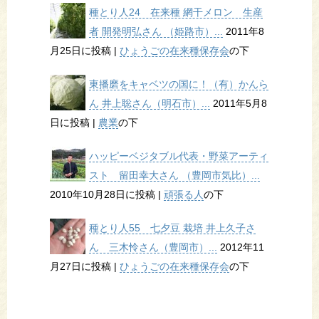
種とり人24 在来種 網干メロン 生産
者 開発明弘さん （姫路市）...
2011年8
月25日に投稿
|
ひょうごの在来種保存会
の下
東播磨をキャベツの国に！（有）かんら
ん 井上聡さん（明石市）...
2011年5月8
日に投稿
|
農業
の下
ハッピーベジタブル代表・野菜アーティ
スト 留田幸大さん （豊岡市気比）...
2010年10月28日に投稿
|
頑張る人
の下
種とり人55 七夕豆 栽培 井上久子さ
ん 三木怜さん（豊岡市）...
2012年11
月27日に投稿
|
ひょうごの在来種保存会
の下