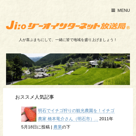
MENU
人が喜ぶまちにして、一緒に皆で地域を盛り上げましょう！
おススメ人気記事
明石でイチゴ狩りの観光農園を！イチゴ
農家 橋本竜介さん（明石市）...
2011年
5月18日に投稿
|
農業
の下