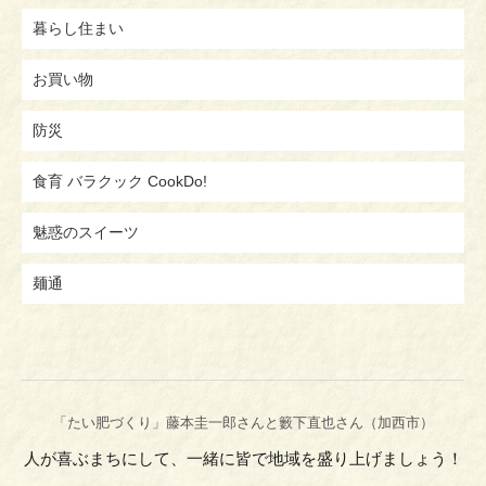
暮らし住まい
お買い物
防災
食育 バラクック CookDo!
魅惑のスイーツ
麺通
「たい肥づくり」藤本圭一郎さんと籔下直也さん（加西市）
人が喜ぶまちにして、一緒に皆で地域を盛り上げましょう！