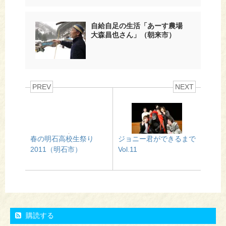
自給自足の生活「あーす農場
大森昌也さん」（朝来市）
PREV
NEXT
春の明石高校生祭り
ジョニー君ができるまで
2011（明石市）
Vol.11
購読する