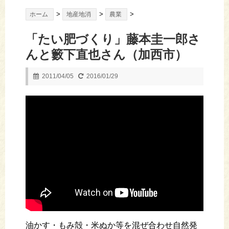
>
>
>
ホーム
地産地消
農業
「たい肥づくり」藤本圭一郎さ
んと籔下直也さん（加西市）
2011/04/05
2016/01/29
油かす・もみ殻・米ぬか等を混ぜ合わせ自然発