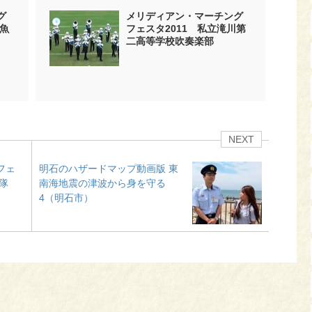
グ
メリディアン・マーチング
立魚
フェスタ2011 私立滝川第
二高等学校吹奏楽部
NEXT
フェ
明石のハザードマップ動画版 東
隊
南海地震の津波から身を守る
4（明石市）