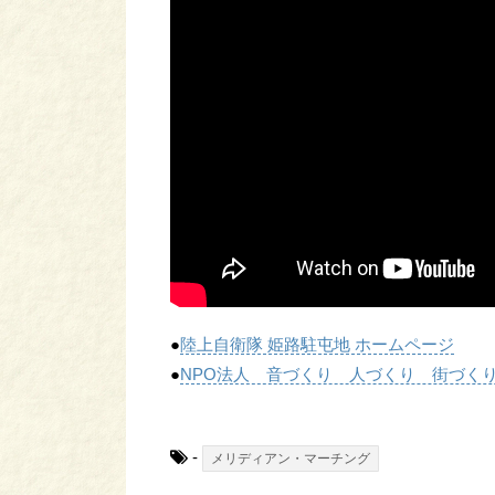
●
陸上自衛隊 姫路駐屯地 ホームページ
●
NPO法人 音づくり 人づくり 街づくり
-
メリディアン・マーチング