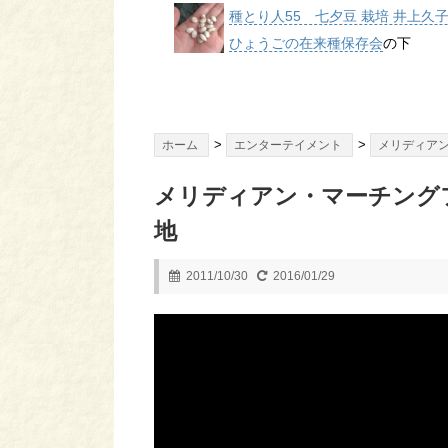
種とり人55 七夕豆 栽培 井上久
ひょうごの在来種保存会
の下
>
>
ホーム
エンターテイメント
メリディア
メリディアン・マーチングフ
地
2011/10/30
2016/01/29