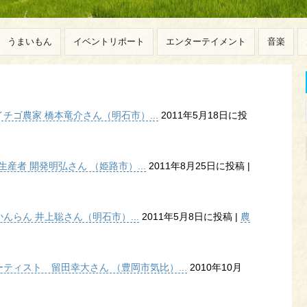
うまいもん
イベントリポート
エンターテイメント
音楽
ゴ農家 橋本竜介さん（明石市）...
2011年5月18日に投
産者 開発明弘さん （姫路市）...
2011年8月25日に投稿
|
らん 井上聡さん（明石市）...
2011年5月8日に投稿
|
農
ティスト 留田幸大さん （豊岡市気比）...
2010年10月