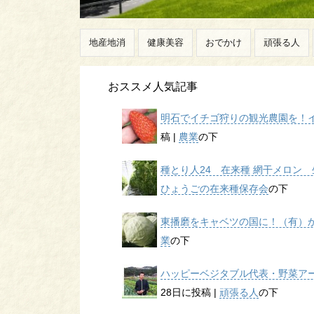
地産地消
健康美容
おでかけ
頑張る人
おススメ人気記事
明石でイチゴ狩りの観光農園を！イチ
稿
|
農業
の下
種とり人24 在来種 網干メロン 生
ひょうごの在来種保存会
の下
東播磨をキャベツの国に！（有）かん
業
の下
ハッピーベジタブル代表・野菜アー
28日に投稿
|
頑張る人
の下