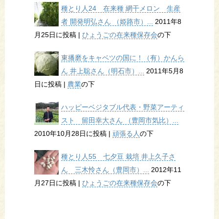
種とり人24 在来種 網干メロン 生産
者 開発明弘さん （姫路市）...
2011年8
月25日に投稿
|
ひょうごの在来種保存会
の下
東播磨をキャベツの国に！（有）かんら
ん 井上聡さん（明石市）...
2011年5月8
日に投稿
|
農業
の下
ハッピーベジタブル代表・野菜アーティ
スト 留田幸大さん （豊岡市気比）...
2010年10月28日に投稿
|
頑張る人
の下
種とり人55 七夕豆 栽培 井上久子さ
ん 三木怜さん（豊岡市）...
2012年11
月27日に投稿
|
ひょうごの在来種保存会
の下