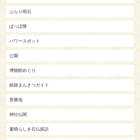
ぶらり明石
ぽっぽ隊
パワースポット
公園
博物館めぐり
姫路まんきつガイド
景勝地
神社仏閣
素晴らしき石仏探訪