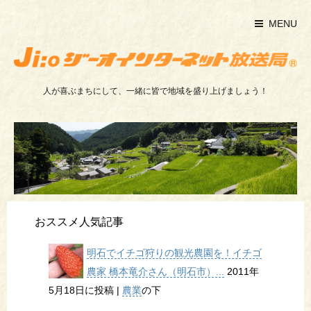
MENU
人が喜ぶまちにして、一緒に皆で地域を盛り上げましょう！
おススメ人気記事
明石でイチゴ狩りの観光農園を！イチゴ
農家 橋本竜介さん（明石市）...
2011年
5月18日に投稿
|
農業
の下