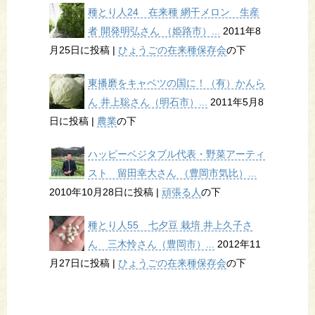
種とり人24 在来種 網干メロン 生産
者 開発明弘さん （姫路市）...
2011年8
月25日に投稿
|
ひょうごの在来種保存会
の下
東播磨をキャベツの国に！（有）かんら
ん 井上聡さん（明石市）...
2011年5月8
日に投稿
|
農業
の下
ハッピーベジタブル代表・野菜アーティ
スト 留田幸大さん （豊岡市気比）...
2010年10月28日に投稿
|
頑張る人
の下
種とり人55 七夕豆 栽培 井上久子さ
ん 三木怜さん（豊岡市）...
2012年11
月27日に投稿
|
ひょうごの在来種保存会
の下