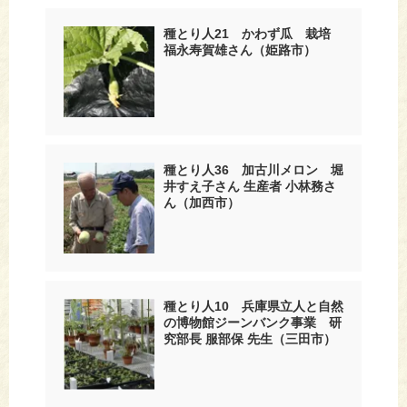
種とり人21 かわず瓜 栽培
福永寿賀雄さん（姫路市）
種とり人36 加古川メロン 堀
井すえ子さん 生産者 小林務さ
ん（加西市）
種とり人10 兵庫県立人と自然
の博物館ジーンバンク事業 研
究部長 服部保 先生（三田市）