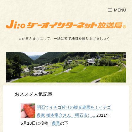
MENU
人が喜ぶまちにして、一緒に皆で地域を盛り上げましょう！
おススメ人気記事
明石でイチゴ狩りの観光農園を！イチゴ
農家 橋本竜介さん（明石市）...
2011年
5月18日に投稿
|
農業
の下