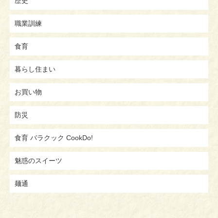
歴史
職業訓練
食育
暮らし住まい
お買い物
防災
食育 バラクック CookDo!
魅惑のスイーツ
麺通