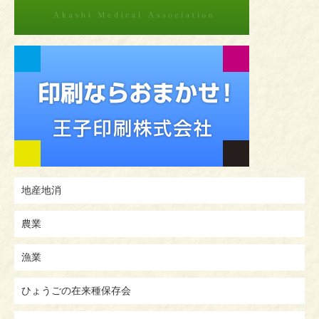
地産地消
農業
漁業
ひょうごの在来種保存会