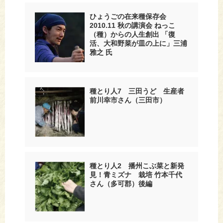
ひょうごの在来種保存会
2010.11 秋の講演会 ねっこ
（種）からの人生創出 「復
活、大和野菜が皿の上に」三浦
雅之 氏
種とり人7 三田うど 生産者
前川幸市さん（三田市）
種とり人2 播州こぶ菜と新発
見！青ミズナ 栽培 竹本千代
さん（多可郡）後編