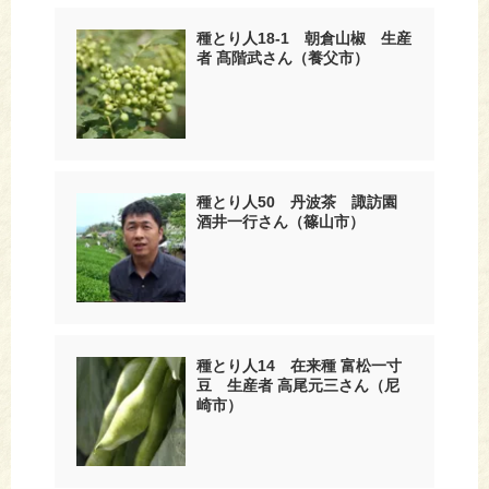
種とり人18-1 朝倉山椒 生産
者 髙階武さん（養父市）
種とり人50 丹波茶 諏訪園
酒井一行さん（篠山市）
種とり人14 在来種 富松一寸
豆 生産者 高尾元三さん（尼
崎市）