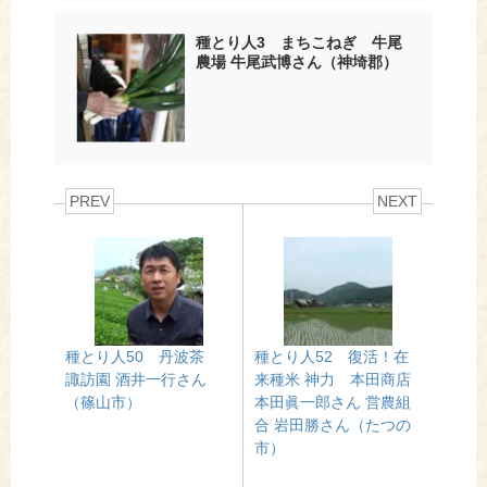
種とり人3 まちこねぎ 牛尾
農場 牛尾武博さん（神埼郡）
PREV
NEXT
種とり人50 丹波茶
種とり人52 復活！在
諏訪園 酒井一行さん
来種米 神力 本田商店
（篠山市）
本田眞一郎さん 営農組
合 岩田勝さん（たつの
市）