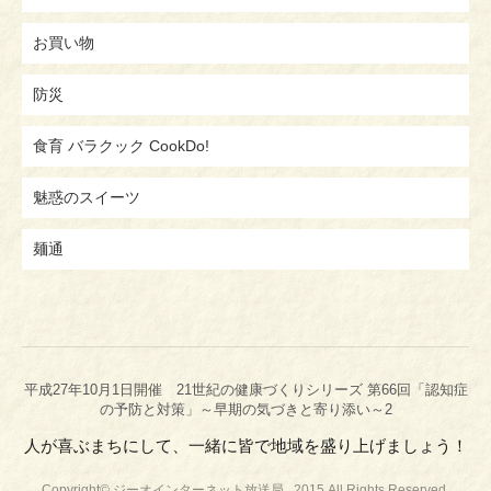
お買い物
防災
食育 バラクック CookDo!
魅惑のスイーツ
麺通
平成27年10月1日開催 21世紀の健康づくりシリーズ 第66回「認知症
の予防と対策」～早期の気づきと寄り添い～2
人が喜ぶまちにして、一緒に皆で地域を盛り上げましょう！
Copyright© ジーオインターネット放送局 , 2015 All Rights Reserved.