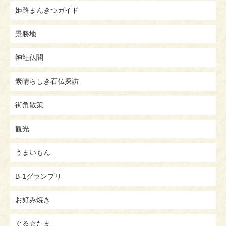
姫路まんきつガイド
景勝地
神社仏閣
素晴らしき石仏探訪
街角散策
観光
うまいもん
B-1グランプリ
お好み焼き
ぐる☆たま