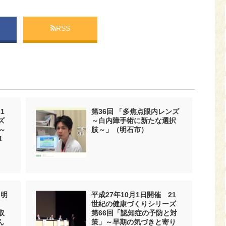
RSS
1
第36回 「多焦点眼内レンズ
ズ
～白内障手術に新たな選択
～
肢～」（明石市）
1
 明
平成27年10月1日開催 21
世紀の健康づくりシリーズ
取
第66回「認知症の予防と対
ん
策」～早期の気づきと寄り