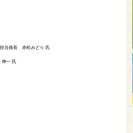
担当係長 赤松みどり 氏
伸一 氏