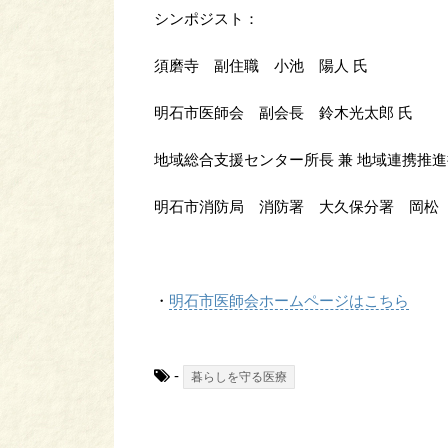
シンポジスト：
須磨寺 副住職 小池 陽人 氏
明石市医師会 副会長 鈴木光太郎 氏
地域総合支援センター所長 兼 地域連携推進
明石市消防局 消防署 大久保分署 岡松 
・
明石市医師会ホームページはこちら
-
暮らしを守る医療