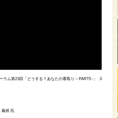
ラム第23回「どうする？あなたの看取り – PART5 -」 3
義裕 氏