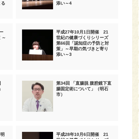
よる
添い～4
ー
平成27年10月1日開催 21
 ～
世紀の健康づくりシリーズ
第66回「認知症の予防と対
策」～早期の気づきと寄り
添い～3
回
第34回 「直腸脱 腹腔鏡下直
」
腸固定術について」（明石
市）
 明
平成28年10月6日開催 21