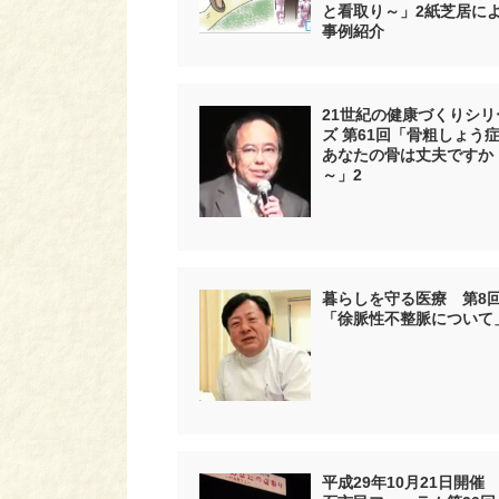
と看取り～」2紙芝居に
事例紹介
21世紀の健康づくりシリ
ズ 第61回「骨粗しょう症
あなたの骨は丈夫ですか
～」2
暮らしを守る医療 第8
「徐脈性不整脈について
平成29年10月21日開催