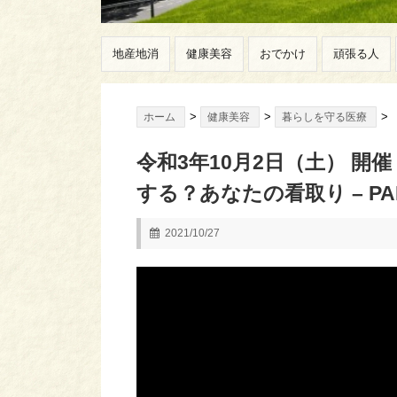
地産地消
健康美容
おでかけ
頑張る人
>
>
>
ホーム
健康美容
暮らしを守る医療
令和3年10月2日（土） 開
する？あなたの看取り – PA
2021/10/27