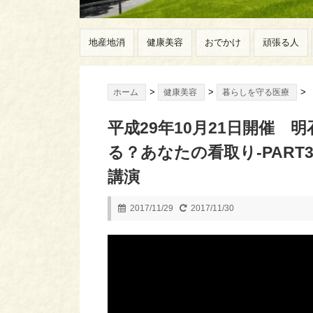
地産地消
健康美容
おでかけ
頑張る人
>
>
>
ホーム
健康美容
暮らしを守る医療
平成29年10月21日開催 
る？あなたの看取り-PART
講演
2017/11/29
2017/11/30