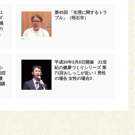
1
第45回 「生理に関するトラ
ズ
ブル」（明石市）
感
の
1
平成30年3月8日開催 21世
シ
紀の健康づくりシリーズ 第
知症
71回おしっこが近い！男性
援
の場合 女性の場合3
調講