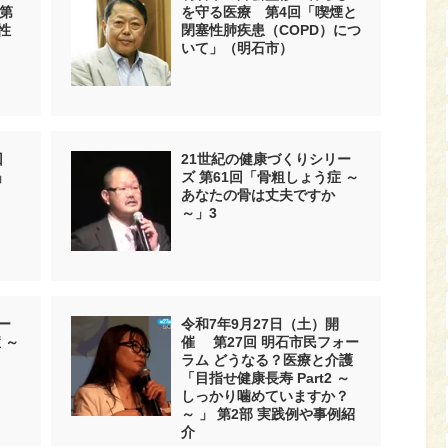
第
を守る医療 第4回「喫煙と
性
閉塞性肺疾患（COPD）につ
いて」（明石市）
回
21世紀の健康づくりシリー
」
ズ 第61回「骨粗しょう症 ～
あなたの骨は丈夫ですか
～」3
ー
令和7年9月27日（土）開
 ～
催 第27回 明石市民フォー
ラム どうなる？医療と介護
「目指せ健康長寿 Part2 ～
しっかり噛めていますか？
～ 」 第2部 実践例や事例紹
介