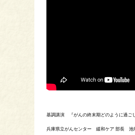
基調講演 『がんの終末期どのように過ご
兵庫県立がんセンター 緩和ケア 部長 池垣