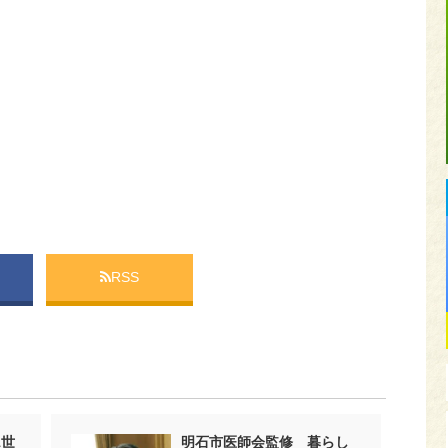
RSS
1世
明石市医師会監修 暮らし