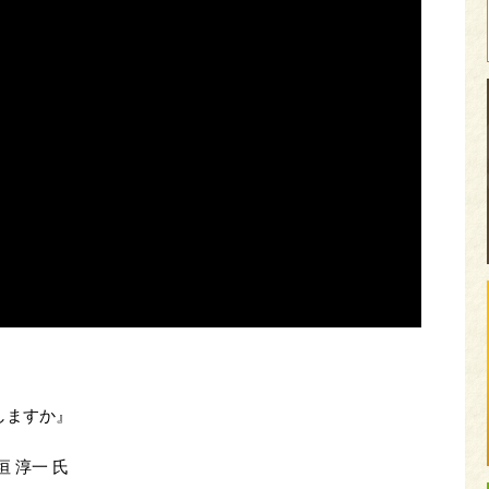
しますか』
 淳一 氏