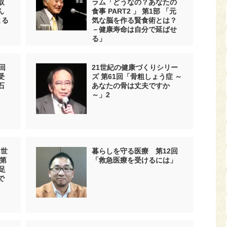
取
ラム「どうなの？あなたの
ん
食事 PART2 」 第1部 「元
よる
気な脳を作る賢食術とは？
－健康寿命は自分で延ばせ
る」
回
21世紀の健康づくりシリー
受
ズ 第61回「骨粗しょう症 ～
石
あなたの骨は丈夫ですか
～」2
1世
暮らしを守る医療 第12回
第
「救急医療を受けるには」
足
で