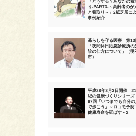
「どうする？あなたの看
り-PART3-～高齢者のが
と看取り～」2紙芝居に
事例紹介
暮らしを守る医療 第13
「夜間休日応急診療所の
診の仕方について」（明
市）
平成28年3月3日開催 2
紀の健康づくりシリーズ 
67回「いつまでも自分の
で歩こう」～ロコモ予防
健康寿命を延ばす～2