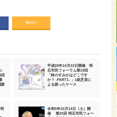
RSS
平成28年10月22日開催 明
シ
石市民フォーラム第19回
知症
「終のすみかはどこです
援
か？ -PART1- 」1紙芝居に
調講
よる困ったケース
 明
令和5年10月14日（土）開
催 第25回 明石市民フォー