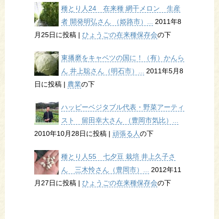
種とり人24 在来種 網干メロン 生産
者 開発明弘さん （姫路市）...
2011年8
月25日に投稿
|
ひょうごの在来種保存会
の下
東播磨をキャベツの国に！（有）かんら
ん 井上聡さん（明石市）...
2011年5月8
日に投稿
|
農業
の下
ハッピーベジタブル代表・野菜アーティ
スト 留田幸大さん （豊岡市気比）...
2010年10月28日に投稿
|
頑張る人
の下
種とり人55 七夕豆 栽培 井上久子さ
ん 三木怜さん（豊岡市）...
2012年11
月27日に投稿
|
ひょうごの在来種保存会
の下