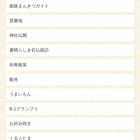
姫路まんきつガイド
景勝地
神社仏閣
素晴らしき石仏探訪
街角散策
観光
うまいもん
B-1グランプリ
お好み焼き
ぐる☆たま