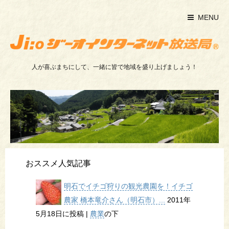
MENU
人が喜ぶまちにして、一緒に皆で地域を盛り上げましょう！
おススメ人気記事
明石でイチゴ狩りの観光農園を！イチゴ
農家 橋本竜介さん（明石市）...
2011年
5月18日に投稿
|
農業
の下