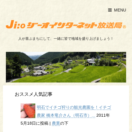
MENU
人が喜ぶまちにして、一緒に皆で地域を盛り上げましょう！
おススメ人気記事
明石でイチゴ狩りの観光農園を！イチゴ
農家 橋本竜介さん（明石市）...
2011年
5月18日に投稿
|
農業
の下