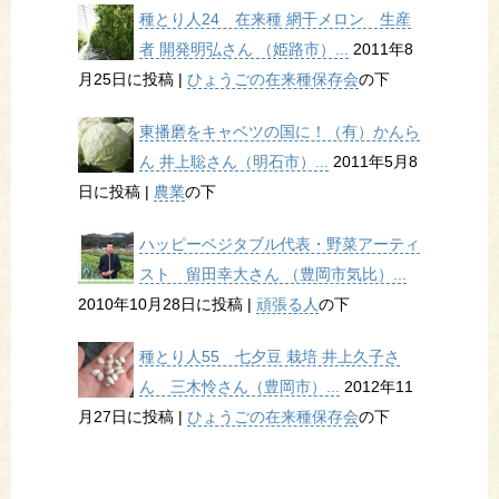
種とり人24 在来種 網干メロン 生産
者 開発明弘さん （姫路市）...
2011年8
月25日に投稿
|
ひょうごの在来種保存会
の下
東播磨をキャベツの国に！（有）かんら
ん 井上聡さん（明石市）...
2011年5月8
日に投稿
|
農業
の下
ハッピーベジタブル代表・野菜アーティ
スト 留田幸大さん （豊岡市気比）...
2010年10月28日に投稿
|
頑張る人
の下
種とり人55 七夕豆 栽培 井上久子さ
ん 三木怜さん（豊岡市）...
2012年11
月27日に投稿
|
ひょうごの在来種保存会
の下