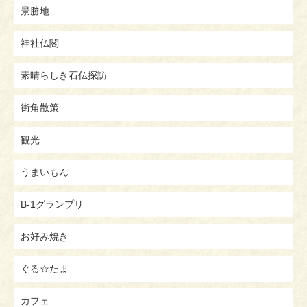
景勝地
神社仏閣
素晴らしき石仏探訪
街角散策
観光
うまいもん
B-1グランプリ
お好み焼き
ぐる☆たま
カフェ