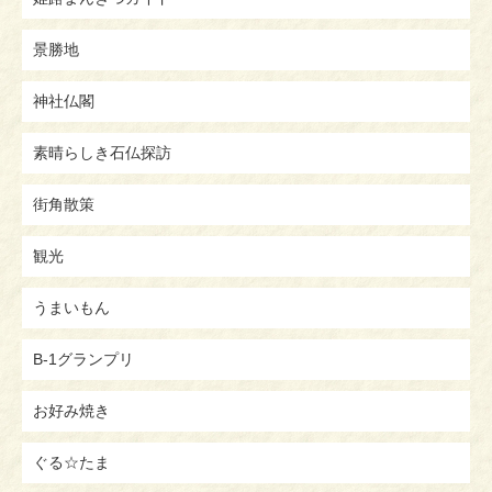
景勝地
神社仏閣
素晴らしき石仏探訪
街角散策
観光
うまいもん
B-1グランプリ
お好み焼き
ぐる☆たま