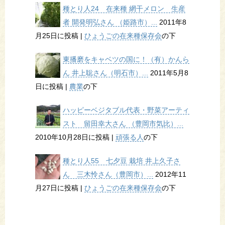
種とり人24 在来種 網干メロン 生産
者 開発明弘さん （姫路市）...
2011年8
月25日に投稿
|
ひょうごの在来種保存会
の下
東播磨をキャベツの国に！（有）かんら
ん 井上聡さん（明石市）...
2011年5月8
日に投稿
|
農業
の下
ハッピーベジタブル代表・野菜アーティ
スト 留田幸大さん （豊岡市気比）...
2010年10月28日に投稿
|
頑張る人
の下
種とり人55 七夕豆 栽培 井上久子さ
ん 三木怜さん（豊岡市）...
2012年11
月27日に投稿
|
ひょうごの在来種保存会
の下