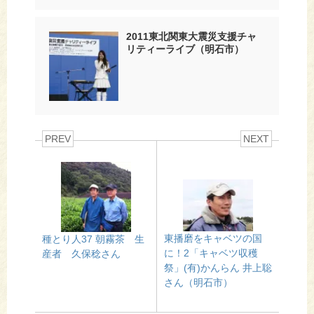
2011東北関東大震災支援チャ
リティーライブ（明石市）
PREV
NEXT
東播磨をキャベツの国
種とり人37 朝霧茶 生
に！2「キャベツ収穫
産者 久保稔さん
祭」(有)かんらん 井上聡
さん（明石市）