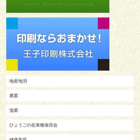
地産地消
農業
漁業
ひょうごの在来種保存会
健康美容