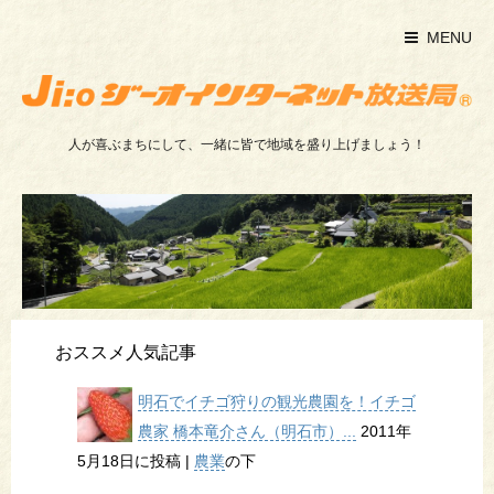
MENU
人が喜ぶまちにして、一緒に皆で地域を盛り上げましょう！
おススメ人気記事
明石でイチゴ狩りの観光農園を！イチゴ
農家 橋本竜介さん（明石市）...
2011年
5月18日に投稿
|
農業
の下