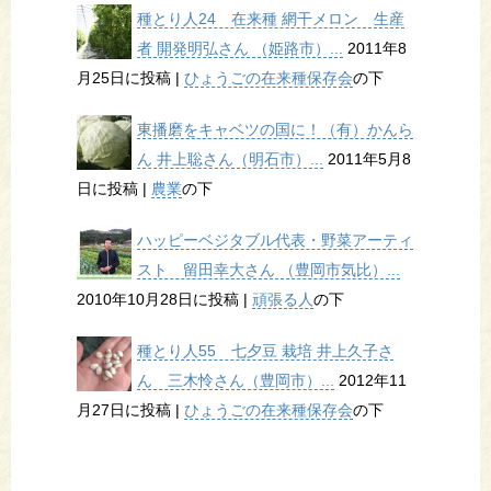
種とり人24 在来種 網干メロン 生産
者 開発明弘さん （姫路市）...
2011年8
月25日に投稿
|
ひょうごの在来種保存会
の下
東播磨をキャベツの国に！（有）かんら
ん 井上聡さん（明石市）...
2011年5月8
日に投稿
|
農業
の下
ハッピーベジタブル代表・野菜アーティ
スト 留田幸大さん （豊岡市気比）...
2010年10月28日に投稿
|
頑張る人
の下
種とり人55 七夕豆 栽培 井上久子さ
ん 三木怜さん（豊岡市）...
2012年11
月27日に投稿
|
ひょうごの在来種保存会
の下