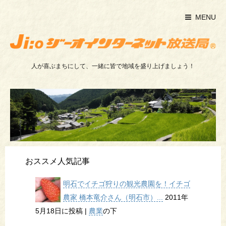
MENU
人が喜ぶまちにして、一緒に皆で地域を盛り上げましょう！
おススメ人気記事
明石でイチゴ狩りの観光農園を！イチゴ
農家 橋本竜介さん（明石市）...
2011年
5月18日に投稿
|
農業
の下