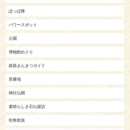
ぽっぽ隊
パワースポット
公園
博物館めぐり
姫路まんきつガイド
景勝地
神社仏閣
素晴らしき石仏探訪
街角散策