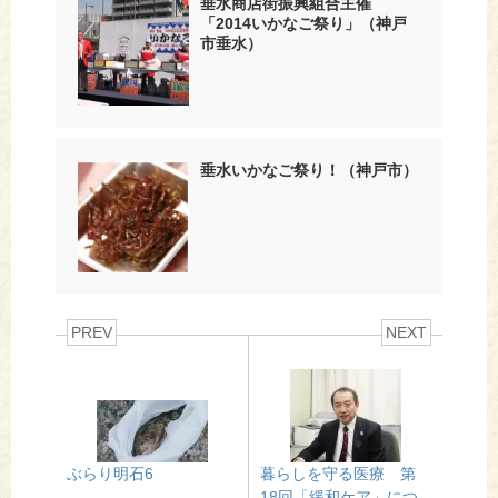
垂水商店街振興組合主催
「2014いかなご祭り」（神戸
市垂水）
垂水いかなご祭り！（神戸市）
PREV
NEXT
ぶらり明石6
暮らしを守る医療 第
18回「緩和ケア」につ