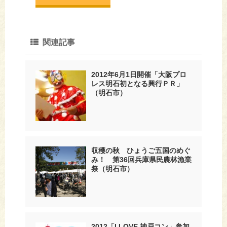
関連記事
2012年6月1日開催「大阪プロ
レス明石初となる興行ＰＲ」
（明石市）
収穫の秋 ひょうご五国のめぐ
み！ 第36回兵庫県民農林漁業
祭（明石市）
2012「I LOVE 神戸コン」参加