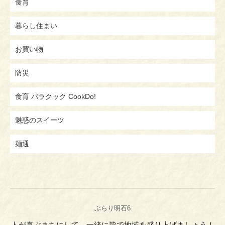
食育
暮らし住まい
お買い物
防災
食育 バラクック CookDo!
魅惑のスイーツ
麺通
ぶらり明石6
人が喜ぶまちにして、一緒に皆で地域を盛り上げましょう！