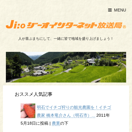
MENU
人が喜ぶまちにして、一緒に皆で地域を盛り上げましょう！
おススメ人気記事
明石でイチゴ狩りの観光農園を！イチゴ
農家 橋本竜介さん（明石市）...
2011年
5月18日に投稿
|
農業
の下