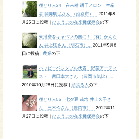
種とり人24 在来種 網干メロン 生産
者 開発明弘さん （姫路市）...
2011年8
月25日に投稿
|
ひょうごの在来種保存会
の下
東播磨をキャベツの国に！（有）かんら
ん 井上聡さん（明石市）...
2011年5月8
日に投稿
|
農業
の下
ハッピーベジタブル代表・野菜アーティ
スト 留田幸大さん （豊岡市気比）...
2010年10月28日に投稿
|
頑張る人
の下
種とり人55 七夕豆 栽培 井上久子さ
ん 三木怜さん（豊岡市）...
2012年11
月27日に投稿
|
ひょうごの在来種保存会
の下