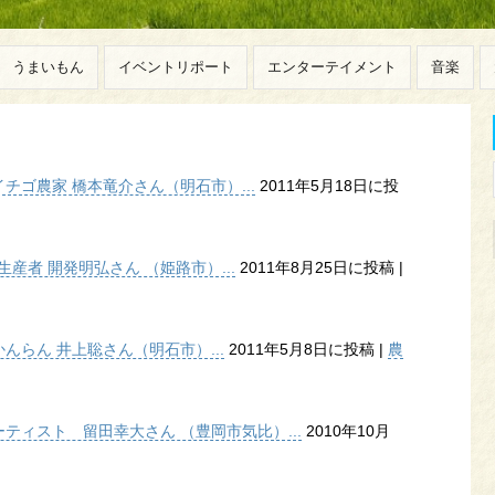
うまいもん
イベントリポート
エンターテイメント
音楽
ゴ農家 橋本竜介さん（明石市）...
2011年5月18日に投
産者 開発明弘さん （姫路市）...
2011年8月25日に投稿
|
らん 井上聡さん（明石市）...
2011年5月8日に投稿
|
農
ティスト 留田幸大さん （豊岡市気比）...
2010年10月