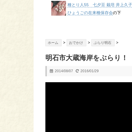
種とり人55 七夕豆 栽培 井上久
ひょうごの在来種保存会
の下
>
>
>
ホーム
おでかけ
ぶらり明石
明石市大蔵海岸をぶらり！
2014/08/07
2016/01/29