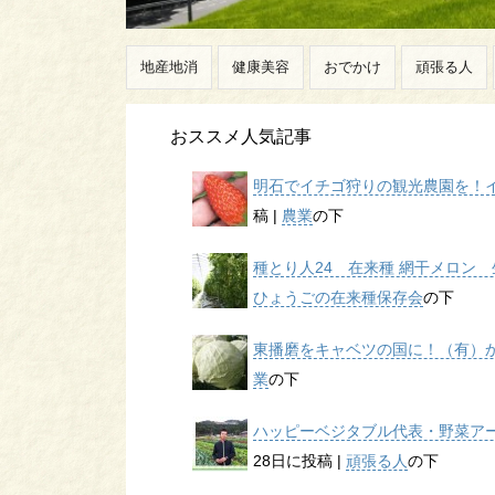
地産地消
健康美容
おでかけ
頑張る人
おススメ人気記事
明石でイチゴ狩りの観光農園を！イチ
稿
|
農業
の下
種とり人24 在来種 網干メロン 生
ひょうごの在来種保存会
の下
東播磨をキャベツの国に！（有）かん
業
の下
ハッピーベジタブル代表・野菜アー
28日に投稿
|
頑張る人
の下