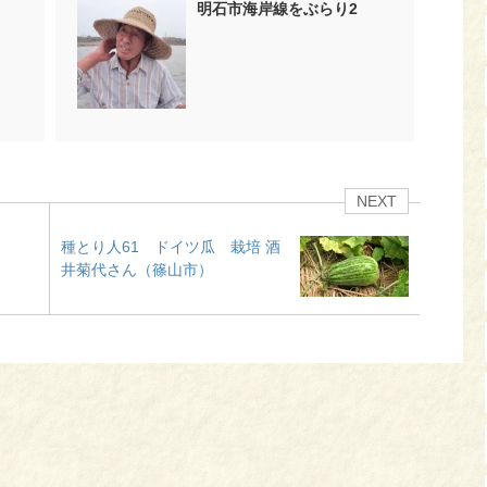
明石市海岸線をぶらり2
NEXT
種とり人61 ドイツ瓜 栽培 酒
井菊代さん（篠山市）