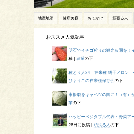
地産地消
健康美容
おでかけ
頑張る人
おススメ人気記事
明石でイチゴ狩りの観光農園を！イチ
稿
|
農業
の下
種とり人24 在来種 網干メロン 生
ひょうごの在来種保存会
の下
東播磨をキャベツの国に！（有）かん
業
の下
ハッピーベジタブル代表・野菜アー
28日に投稿
|
頑張る人
の下