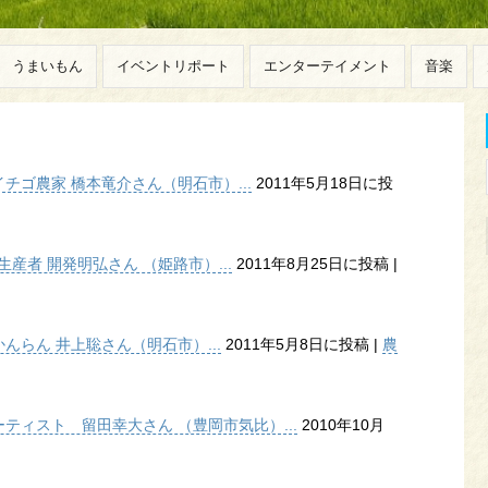
うまいもん
イベントリポート
エンターテイメント
音楽
ゴ農家 橋本竜介さん（明石市）...
2011年5月18日に投
産者 開発明弘さん （姫路市）...
2011年8月25日に投稿
|
らん 井上聡さん（明石市）...
2011年5月8日に投稿
|
農
ティスト 留田幸大さん （豊岡市気比）...
2010年10月