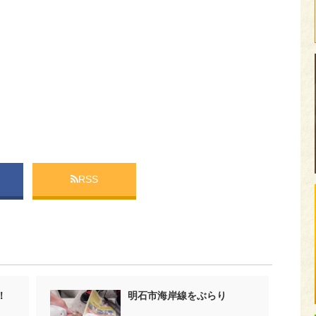
RSS
！
明石市海岸線をぶらり