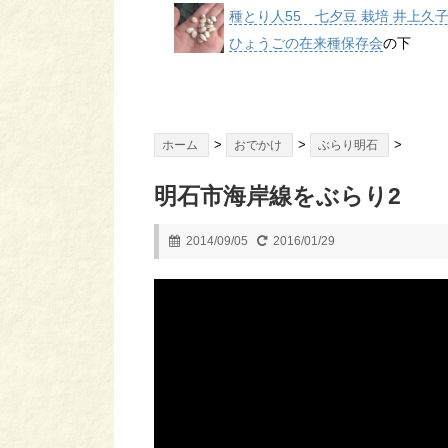
種とり人55 七夕豆 栽培 井上久
ひょうごの在来種保存会
の下
>
>
>
ホーム
おでかけ
ぶらり明石
明石市海岸線をぶらり2
2014/09/05
2016/01/29