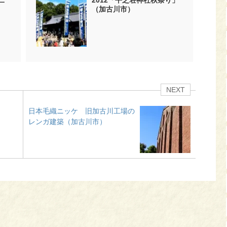
二
2012「平之荘神社秋祭り」
（加古川市）
NEXT
日本毛織ニッケ 旧加古川工場の
レンガ建築（加古川市）