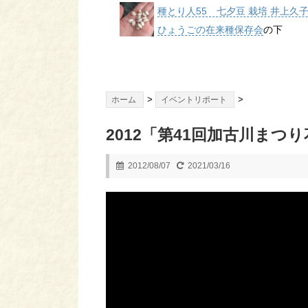
種とり人55 七夕豆 栽培 井上久
ひょうごの在来種保存会
の下
>
>
ホーム
イベントリポート
2012「第41回加古川まつ
2012/08/07
2021/03/16