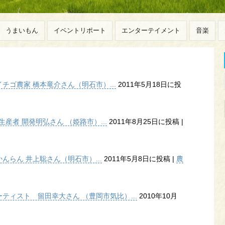
うまいもん
イベントリポート
エンターテイメント
音楽
ゴ農家 橋本竜介さん（明石市）...
2011年5月18日に投
産者 開発明弘さん （姫路市）...
2011年8月25日に投稿
|
らん 井上聡さん（明石市）...
2011年5月8日に投稿
|
農
ティスト 留田幸大さん （豊岡市気比）...
2010年10月