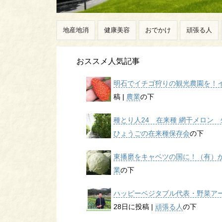
地産地消
健康美容
おでかけ
頑張る人
おススメ人気記事
明石でイチゴ狩りの観光農園を！イチ
稿
|
農業
の下
種とり人24 在来種 網干メロン 生
ひょうごの在来種保存会
の下
東播磨をキャベツの国に！（有）かん
業
の下
ハッピーベジタブル代表・野菜アー
28日に投稿
|
頑張る人
の下