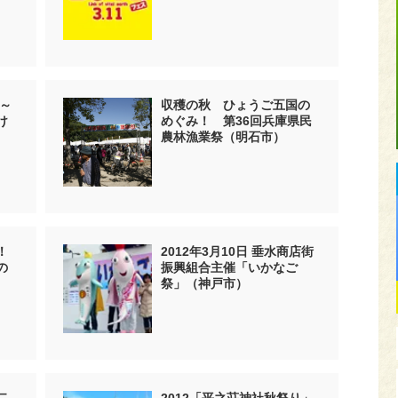
1～
収穫の秋 ひょうご五国の
け
めぐみ！ 第36回兵庫県民
農林漁業祭（明石市）
！
2012年3月10日 垂水商店街
の
振興組合主催「いかなご
祭」（神戸市）