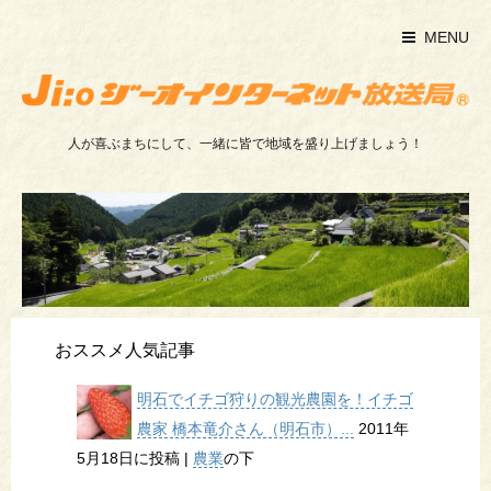
MENU
人が喜ぶまちにして、一緒に皆で地域を盛り上げましょう！
おススメ人気記事
明石でイチゴ狩りの観光農園を！イチゴ
農家 橋本竜介さん（明石市）...
2011年
5月18日に投稿
|
農業
の下