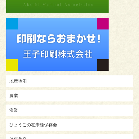
地産地消
農業
漁業
ひょうごの在来種保存会