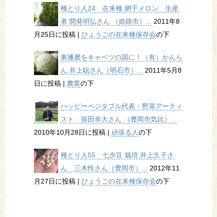
種とり人24 在来種 網干メロン 生産
者 開発明弘さん （姫路市）...
2011年8
月25日に投稿
|
ひょうごの在来種保存会
の下
東播磨をキャベツの国に！（有）かんら
ん 井上聡さん（明石市）...
2011年5月8
日に投稿
|
農業
の下
ハッピーベジタブル代表・野菜アーティ
スト 留田幸大さん （豊岡市気比）...
2010年10月28日に投稿
|
頑張る人
の下
種とり人55 七夕豆 栽培 井上久子さ
ん 三木怜さん（豊岡市）...
2012年11
月27日に投稿
|
ひょうごの在来種保存会
の下