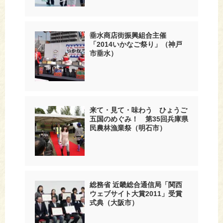
垂水商店街振興組合主催
「2014いかなご祭り」（神戸
市垂水）
来て・見て・味わう ひょうご
五国のめぐみ！ 第35回兵庫県
民農林漁業祭（明石市）
総務省 近畿総合通信局「関西
ウェブサイト大賞2011」受賞
式典（大阪市）