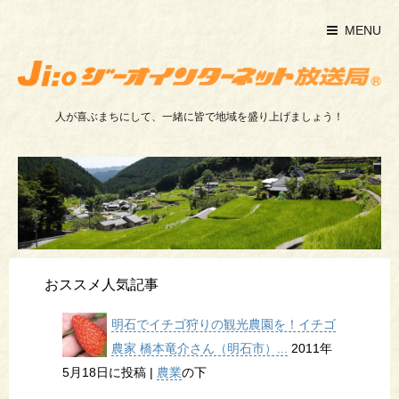
MENU
人が喜ぶまちにして、一緒に皆で地域を盛り上げましょう！
おススメ人気記事
明石でイチゴ狩りの観光農園を！イチゴ
農家 橋本竜介さん（明石市）...
2011年
5月18日に投稿
|
農業
の下