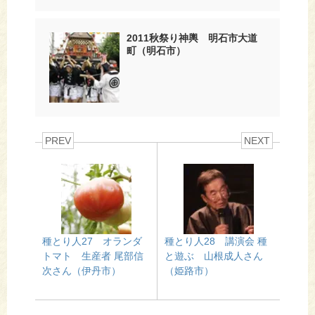
2011秋祭り神輿 明石市大道
町（明石市）
PREV
NEXT
種とり人27 オランダ
種とり人28 講演会 種
トマト 生産者 尾部信
と遊ぶ 山根成人さん
次さん（伊丹市）
（姫路市）