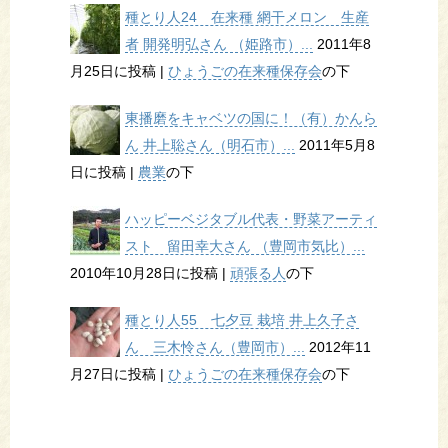
種とり人24 在来種 網干メロン 生産
者 開発明弘さん （姫路市）...
2011年8
月25日に投稿
|
ひょうごの在来種保存会
の下
東播磨をキャベツの国に！（有）かんら
ん 井上聡さん（明石市）...
2011年5月8
日に投稿
|
農業
の下
ハッピーベジタブル代表・野菜アーティ
スト 留田幸大さん （豊岡市気比）...
2010年10月28日に投稿
|
頑張る人
の下
種とり人55 七夕豆 栽培 井上久子さ
ん 三木怜さん（豊岡市）...
2012年11
月27日に投稿
|
ひょうごの在来種保存会
の下