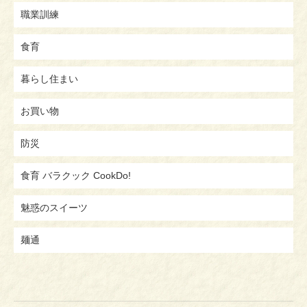
職業訓練
食育
暮らし住まい
お買い物
防災
食育 バラクック CookDo!
魅惑のスイーツ
麺通