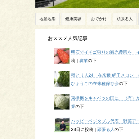
地産地消
健康美容
おでかけ
頑張る人
おススメ人気記事
明石でイチゴ狩りの観光農園を！イチ
稿
|
農業
の下
種とり人24 在来種 網干メロン 生
ひょうごの在来種保存会
の下
東播磨をキャベツの国に！（有）かん
業
の下
ハッピーベジタブル代表・野菜アー
28日に投稿
|
頑張る人
の下