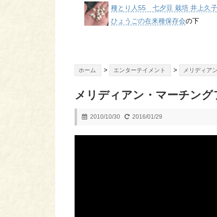
種とり人55 七夕豆 栽培 井上久
ひょうごの在来種保存会
の下
>
>
ホーム
エンターテイメント
メリディア
メリディアン・マーチングフ
2010/10/30
2016/01/29