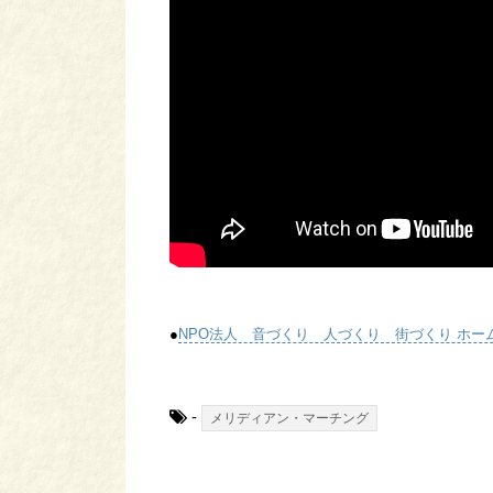
●
NPO法人 音づくり 人づくり 街づくり ホー
-
メリディアン・マーチング