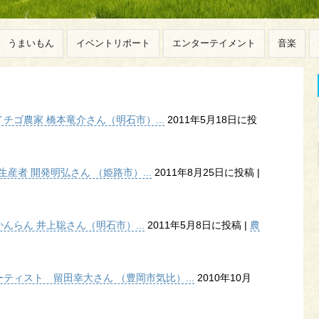
うまいもん
イベントリポート
エンターテイメント
音楽
ゴ農家 橋本竜介さん（明石市）...
2011年5月18日に投
産者 開発明弘さん （姫路市）...
2011年8月25日に投稿
|
らん 井上聡さん（明石市）...
2011年5月8日に投稿
|
農
ティスト 留田幸大さん （豊岡市気比）...
2010年10月