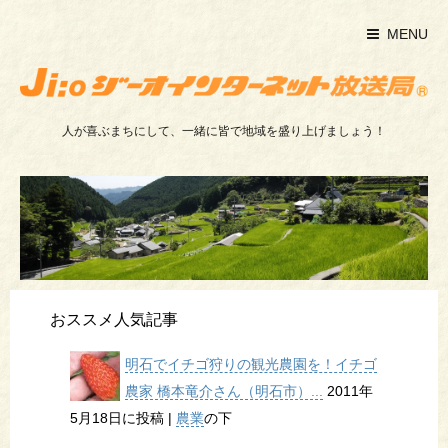
MENU
人が喜ぶまちにして、一緒に皆で地域を盛り上げましょう！
おススメ人気記事
明石でイチゴ狩りの観光農園を！イチゴ
農家 橋本竜介さん（明石市）...
2011年
5月18日に投稿
|
農業
の下