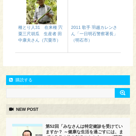
種とり人31 在来種 宍
2011 歌手 羽越カレンさ
粟三尺胡瓜 生産者 田
ん「一日明石警察署長」
中康夫さん（宍粟市）
（明石市）
購読する
NEW POST
第52回「みなさんは特定健診を受けてい
ますか？ ～健康な生活を過ごすには、ま