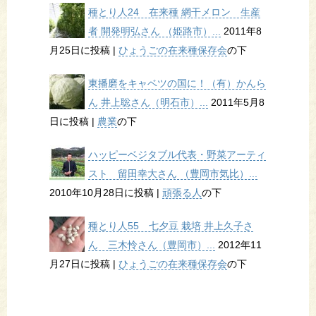
種とり人24 在来種 網干メロン 生産
者 開発明弘さん （姫路市）...
2011年8
月25日に投稿
|
ひょうごの在来種保存会
の下
東播磨をキャベツの国に！（有）かんら
ん 井上聡さん（明石市）...
2011年5月8
日に投稿
|
農業
の下
ハッピーベジタブル代表・野菜アーティ
スト 留田幸大さん （豊岡市気比）...
2010年10月28日に投稿
|
頑張る人
の下
種とり人55 七夕豆 栽培 井上久子さ
ん 三木怜さん（豊岡市）...
2012年11
月27日に投稿
|
ひょうごの在来種保存会
の下