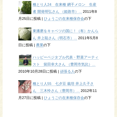
種とり人24 在来種 網干メロン 生産
者 開発明弘さん （姫路市）...
2011年8
月25日に投稿
|
ひょうごの在来種保存会
の下
東播磨をキャベツの国に！（有）かんら
ん 井上聡さん（明石市）...
2011年5月8
日に投稿
|
農業
の下
ハッピーベジタブル代表・野菜アーティ
スト 留田幸大さん （豊岡市気比）...
2010年10月28日に投稿
|
頑張る人
の下
種とり人55 七夕豆 栽培 井上久子さ
ん 三木怜さん（豊岡市）...
2012年11
月27日に投稿
|
ひょうごの在来種保存会
の下