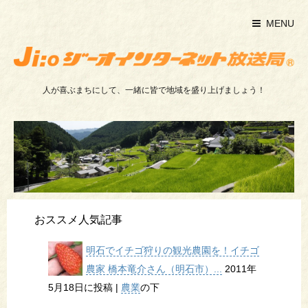
MENU
人が喜ぶまちにして、一緒に皆で地域を盛り上げましょう！
おススメ人気記事
明石でイチゴ狩りの観光農園を！イチゴ
農家 橋本竜介さん（明石市）...
2011年
5月18日に投稿
|
農業
の下