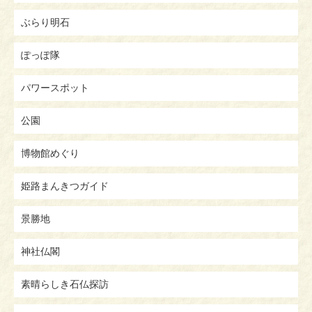
ぶらり明石
ぽっぽ隊
パワースポット
公園
博物館めぐり
姫路まんきつガイド
景勝地
神社仏閣
素晴らしき石仏探訪