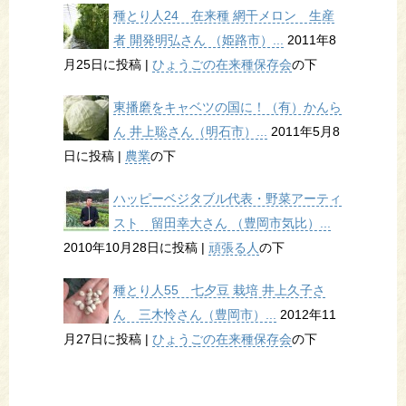
種とり人24 在来種 網干メロン 生産
者 開発明弘さん （姫路市）...
2011年8
月25日に投稿
|
ひょうごの在来種保存会
の下
東播磨をキャベツの国に！（有）かんら
ん 井上聡さん（明石市）...
2011年5月8
日に投稿
|
農業
の下
ハッピーベジタブル代表・野菜アーティ
スト 留田幸大さん （豊岡市気比）...
2010年10月28日に投稿
|
頑張る人
の下
種とり人55 七夕豆 栽培 井上久子さ
ん 三木怜さん（豊岡市）...
2012年11
月27日に投稿
|
ひょうごの在来種保存会
の下