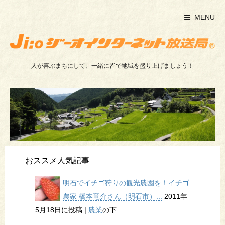
MENU
人が喜ぶまちにして、一緒に皆で地域を盛り上げましょう！
おススメ人気記事
明石でイチゴ狩りの観光農園を！イチゴ
農家 橋本竜介さん（明石市）...
2011年
5月18日に投稿
|
農業
の下