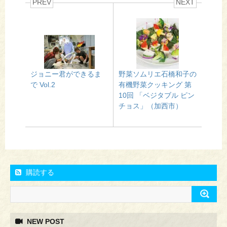
PREV
NEXT
ジョニー君ができるま
野菜ソムリエ石橋和子の
で Vol.2
有機野菜クッキング 第
10回 「ベジタブル ピン
チョス」（加西市）
購読する
NEW POST