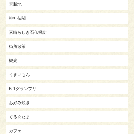
景勝地
神社仏閣
素晴らしき石仏探訪
街角散策
観光
うまいもん
B-1グランプリ
お好み焼き
ぐる☆たま
カフェ