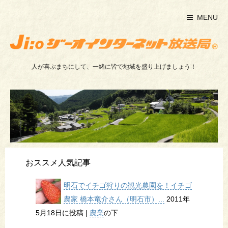
MENU
人が喜ぶまちにして、一緒に皆で地域を盛り上げましょう！
おススメ人気記事
明石でイチゴ狩りの観光農園を！イチゴ
農家 橋本竜介さん（明石市）...
2011年
5月18日に投稿
|
農業
の下