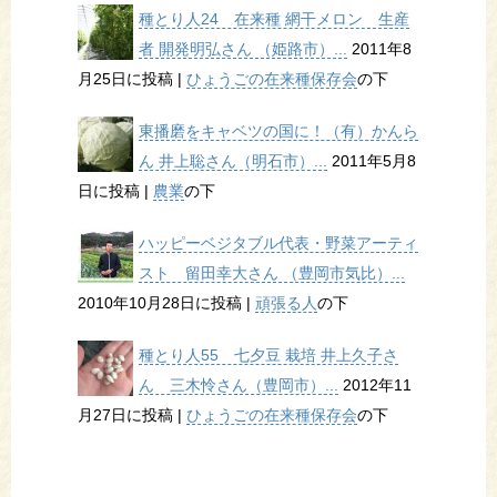
種とり人24 在来種 網干メロン 生産
者 開発明弘さん （姫路市）...
2011年8
月25日に投稿
|
ひょうごの在来種保存会
の下
東播磨をキャベツの国に！（有）かんら
ん 井上聡さん（明石市）...
2011年5月8
日に投稿
|
農業
の下
ハッピーベジタブル代表・野菜アーティ
スト 留田幸大さん （豊岡市気比）...
2010年10月28日に投稿
|
頑張る人
の下
種とり人55 七夕豆 栽培 井上久子さ
ん 三木怜さん（豊岡市）...
2012年11
月27日に投稿
|
ひょうごの在来種保存会
の下