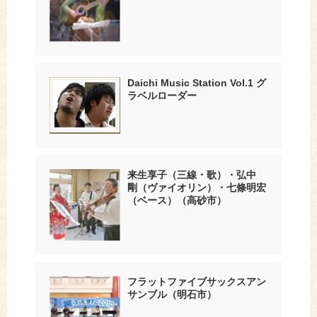
Daichi Music Station Vol.1 グ
ラベルローダー
来生享子（三線・歌）・弘中
剛（ヴァイオリン）・七條明宏
（ベース）（高砂市）
フラットファイブサックスアン
サンブル（明石市）