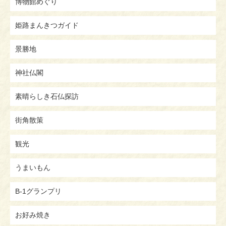
博物館めぐり
姫路まんきつガイド
景勝地
神社仏閣
素晴らしき石仏探訪
街角散策
観光
うまいもん
B-1グランプリ
お好み焼き