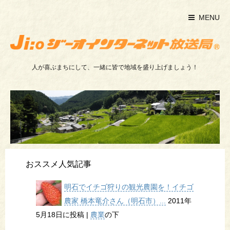
MENU
人が喜ぶまちにして、一緒に皆で地域を盛り上げましょう！
おススメ人気記事
明石でイチゴ狩りの観光農園を！イチゴ
農家 橋本竜介さん（明石市）...
2011年
5月18日に投稿
|
農業
の下