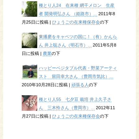
種とり人24 在来種 網干メロン 生産
者 開発明弘さん （姫路市）...
2011年8
月25日に投稿
|
ひょうごの在来種保存会
の下
東播磨をキャベツの国に！（有）かんら
ん 井上聡さん（明石市）...
2011年5月8
日に投稿
|
農業
の下
ハッピーベジタブル代表・野菜アーティ
スト 留田幸大さん （豊岡市気比）...
2010年10月28日に投稿
|
頑張る人
の下
種とり人55 七夕豆 栽培 井上久子さ
ん 三木怜さん（豊岡市）...
2012年11
月27日に投稿
|
ひょうごの在来種保存会
の下