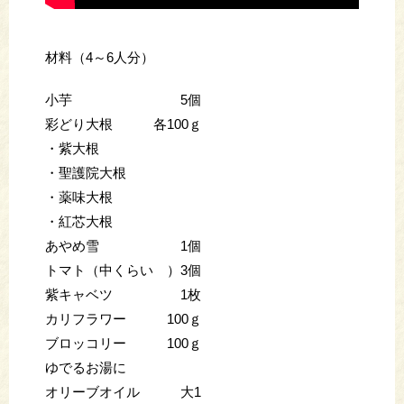
材料（4～6人分）
小芋 5個
彩どり大根 各100ｇ
・紫大根
・聖護院大根
・薬味大根
・紅芯大根
あやめ雪 1個
トマト（中くらい ）3個
紫キャベツ 1枚
カリフラワー 100ｇ
ブロッコリー 100ｇ
ゆでるお湯に
オリーブオイル 大1