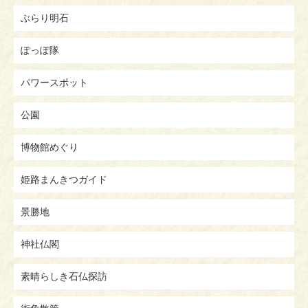
ぶらり明石
ぽっぽ隊
パワースポット
公園
博物館めぐり
姫路まんきつガイド
景勝地
神社仏閣
素晴らしき石仏探訪