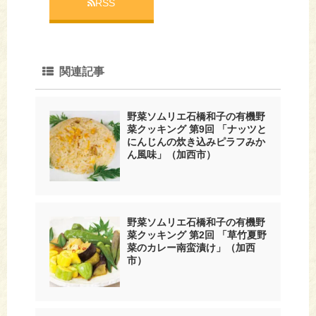
RSS
関連記事
野菜ソムリエ石橋和子の有機野
菜クッキング 第9回 「ナッツと
にんじんの炊き込みピラフみか
ん風味」（加西市）
野菜ソムリエ石橋和子の有機野
菜クッキング 第2回 「草竹夏野
菜のカレー南蛮漬け」（加西
市）