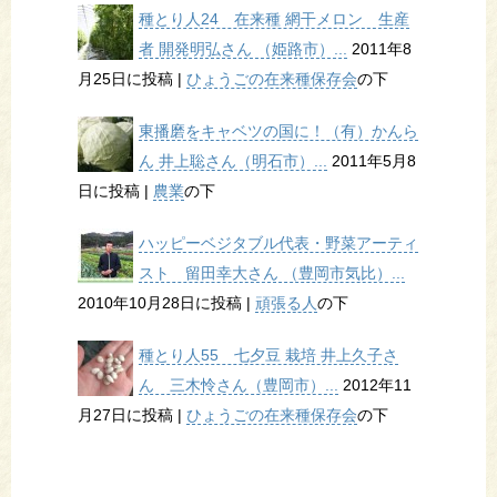
種とり人24 在来種 網干メロン 生産
者 開発明弘さん （姫路市）...
2011年8
月25日に投稿
|
ひょうごの在来種保存会
の下
東播磨をキャベツの国に！（有）かんら
ん 井上聡さん（明石市）...
2011年5月8
日に投稿
|
農業
の下
ハッピーベジタブル代表・野菜アーティ
スト 留田幸大さん （豊岡市気比）...
2010年10月28日に投稿
|
頑張る人
の下
種とり人55 七夕豆 栽培 井上久子さ
ん 三木怜さん（豊岡市）...
2012年11
月27日に投稿
|
ひょうごの在来種保存会
の下