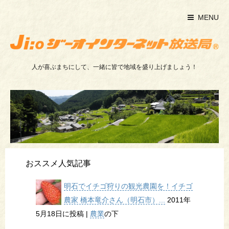
MENU
人が喜ぶまちにして、一緒に皆で地域を盛り上げましょう！
おススメ人気記事
明石でイチゴ狩りの観光農園を！イチゴ
農家 橋本竜介さん（明石市）...
2011年
5月18日に投稿
|
農業
の下