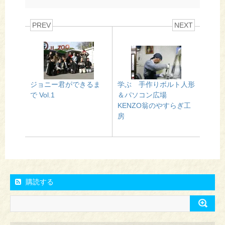
PREV
NEXT
ジョニー君ができるま
学ぶ 手作りボルト人形
で Vol.1
＆パソコン広場
KENZO翁のやすらぎ工
房
購読する