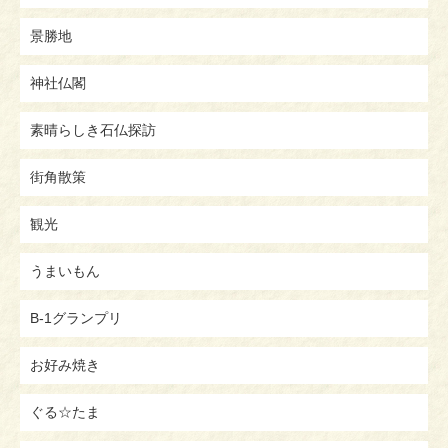
景勝地
神社仏閣
素晴らしき石仏探訪
街角散策
観光
うまいもん
B-1グランプリ
お好み焼き
ぐる☆たま