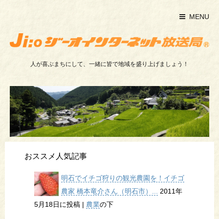
MENU
人が喜ぶまちにして、一緒に皆で地域を盛り上げましょう！
おススメ人気記事
明石でイチゴ狩りの観光農園を！イチゴ
農家 橋本竜介さん（明石市）...
2011年
5月18日に投稿
|
農業
の下