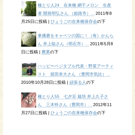
種とり人24 在来種 網干メロン 生産
者 開発明弘さん （姫路市）...
2011年8
月25日に投稿
|
ひょうごの在来種保存会
の下
東播磨をキャベツの国に！（有）かんら
ん 井上聡さん（明石市）...
2011年5月8
日に投稿
|
農業
の下
ハッピーベジタブル代表・野菜アーティ
スト 留田幸大さん （豊岡市気比）...
2010年10月28日に投稿
|
頑張る人
の下
種とり人55 七夕豆 栽培 井上久子さ
ん 三木怜さん（豊岡市）...
2012年11
月27日に投稿
|
ひょうごの在来種保存会
の下