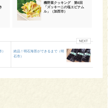
機野菜クッキング 第6回
き
「ズッキーニの塩エビナム
ル」（加西市）
NEXT
市）
絶品！明石海苔ができるまで（明
石市）