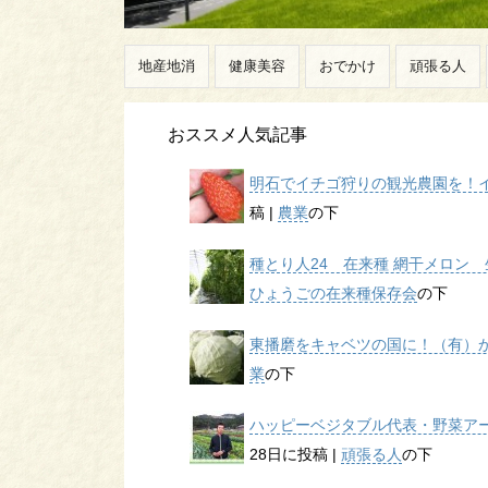
地産地消
健康美容
おでかけ
頑張る人
おススメ人気記事
明石でイチゴ狩りの観光農園を！イチ
稿
|
農業
の下
種とり人24 在来種 網干メロン 生
ひょうごの在来種保存会
の下
東播磨をキャベツの国に！（有）かん
業
の下
ハッピーベジタブル代表・野菜アー
28日に投稿
|
頑張る人
の下