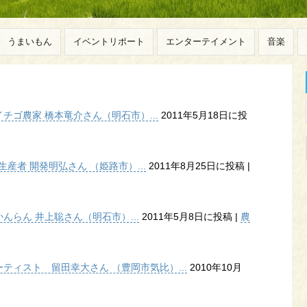
うまいもん
イベントリポート
エンターテイメント
音楽
ゴ農家 橋本竜介さん（明石市）...
2011年5月18日に投
産者 開発明弘さん （姫路市）...
2011年8月25日に投稿
|
らん 井上聡さん（明石市）...
2011年5月8日に投稿
|
農
ティスト 留田幸大さん （豊岡市気比）...
2010年10月