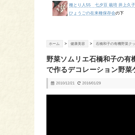
種とり人55 七夕豆 栽培 井上久
ひょうごの在来種保存会
の下
>
>
ホーム
健康美容
石橋和子の有機野菜ク
野菜ソムリエ石橋和子の有機
で作るデコレーション野菜
2010/12/21
2016/01/29