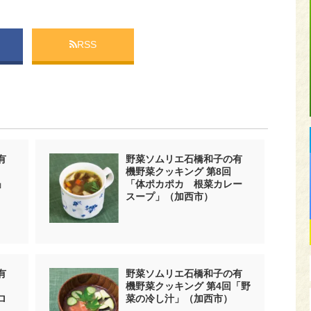
RSS
有
野菜ソムリエ石橋和子の有
機野菜クッキング 第8回
」
「体ポカポカ 根菜カレー
スープ」（加西市）
有
野菜ソムリエ石橋和子の有
機野菜クッキング 第4回「野
ロ
菜の冷し汁」（加西市）